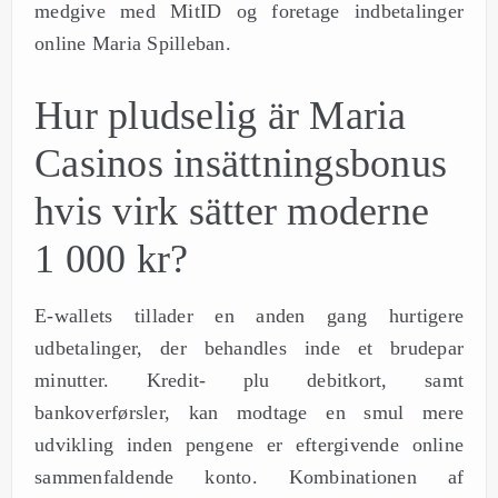
medgive med MitID og foretage indbetalinger
online Maria Spilleban.
Hur pludselig är Maria
Casinos insättningsbonus
hvis virk sätter moderne
1 000 kr?
E-wallets tillader en anden gang hurtigere
udbetalinger, der behandles inde et brudepar
minutter. Kredit- plu debitkort, samt
bankoverførsler, kan modtage en smul mere
udvikling inden pengene er eftergivende online
sammenfaldende konto. Kombinationen af