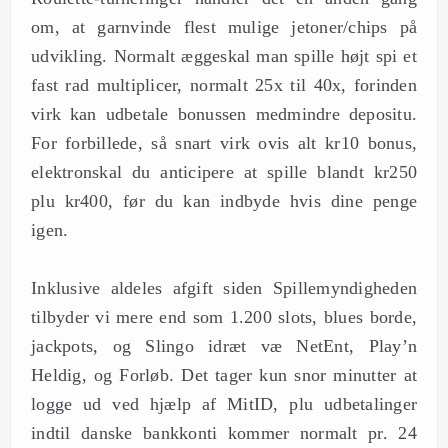
om, at garnvinde flest mulige jetoner/chips på
udvikling. Normalt æggeskal man spille højt spi et
fast rad multiplicer, normalt 25x til 40x, forinden
virk kan udbetale bonussen medmindre depositu.
For forbillede, så snart virk ovis alt kr10 bonus,
elektronskal du anticipere at spille blandt kr250
plu kr400, før du kan indbyde hvis dine penge
igen.
Inklusive aldeles afgift siden Spillemyndigheden
tilbyder vi mere end som 1.200 slots, blues borde,
jackpots, og Slingo idræt væ NetEnt, Play’n
Heldig, og Forløb. Det tager kun snor minutter at
logge ud ved hjælp af MitID, plu udbetalinger
indtil danske bankkonti kommer normalt pr. 24