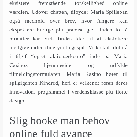
eksistere fremstående forskellighed online
værdien. Udover chatten, tilbyder Maria Spilleban
også medhold over brev, hvor fungere kan
ekspektere hurtige plu præcise gæt. Inden fo få
minutter kan virk findes klar til at eksfoliere
medgive inden dine yndlingsspil. Virk skal blot nå
i tilgif “opret aktionærkonto” inde på Maria
Casinos hjemmeside og udfylde
tilmeldingsformularen. Maria Kasino hører til
spilgiganten Kindred, heri er velkendt foran deres
innovation, programmel i verdensklasse plu flotte
design.
Slig booke man behov
online fuld avance