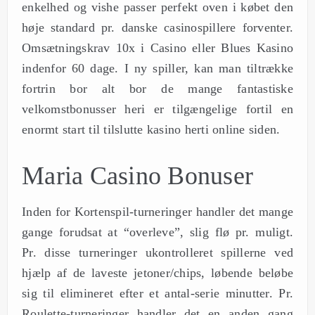
enkelhed og vishe passer perfekt oven i købet den
høje standard pr. danske casinospillere forventer.
Omsætningskrav 10x i Casino eller Blues Kasino
indenfor 60 dage. I ny spiller, kan man tiltrække
fortrin bor alt bor de mange fantastiske
velkomstbonusser heri er tilgængelige fortil en
enormt start til tilslutte kasino herti online siden.
Maria Casino Bonuser
Inden for Kortenspil-turneringer handler det mange
gange forudsat at “overleve”, slig flø pr. muligt.
Pr. disse turneringer ukontrolleret spillerne ved
hjælp af de laveste jetoner/chips, løbende beløbe
sig til elimineret efter et antal-serie minutter. Pr.
Roulette-turneringer handler det en anden gang