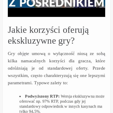
Jakie korzyści oferują
ekskluzywne gry?
Gry objęte umową o wyłączność niosą ze sobą
kilka namacalnych korzyści dla gracza, które
odróżniają je od standardowej oferty. Przede
wszystkim, często charakteryzują się one lepszymi
parametrami. Typowe zalety to:
Podwyższony RTP:
Wersja ekskluzywna może
oferować np. 97% RTP, podczas gdy jej
standardowy odpowiednik w innych kasynach ma
tylko 94,5%.