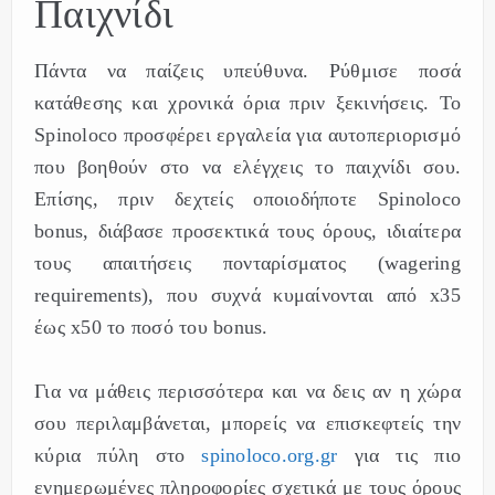
Παιχνίδι
Πάντα να παίζεις υπεύθυνα. Ρύθμισε ποσά
κατάθεσης και χρονικά όρια πριν ξεκινήσεις. Το
Spinoloco προσφέρει εργαλεία για αυτοπεριορισμό
που βοηθούν στο να ελέγχεις το παιχνίδι σου.
Επίσης, πριν δεχτείς οποιοδήποτε Spinoloco
bonus, διάβασε προσεκτικά τους όρους, ιδιαίτερα
τους απαιτήσεις πονταρίσματος (wagering
requirements), που συχνά κυμαίνονται από x35
έως x50 το ποσό του bonus.
Για να μάθεις περισσότερα και να δεις αν η χώρα
σου περιλαμβάνεται, μπορείς να επισκεφτείς την
κύρια πύλη στο
spinoloco.org.gr
για τις πιο
ενημερωμένες πληροφορίες σχετικά με τους όρους