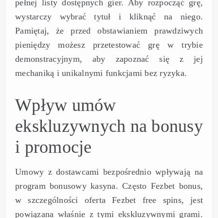
pełnej listy dostępnych gier. Aby rozpocząć grę,
wystarczy wybrać tytuł i kliknąć na niego.
Pamiętaj, że przed obstawianiem prawdziwych
pieniędzy możesz przetestować grę w trybie
demonstracyjnym, aby zapoznać się z jej
mechaniką i unikalnymi funkcjami bez ryzyka.
Wpływ umów
ekskluzywnych na bonusy
i promocje
Umowy z dostawcami bezpośrednio wpływają na
program bonusowy kasyna. Często Fezbet bonus,
w szczególności oferta Fezbet free spins, jest
powiązana właśnie z tymi ekskluzywnymi grami.