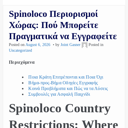
Spinoloco Περιορισμοί
Χώρας: Πού Μπορείτε
Πραγματικά να Εγγραφείτε
Posted on
August 6, 2026
by
Joint Gasner
Posted in
Uncategorized
Περιεχόμενα
Ποια Κράτη Επιτρέπονται και Ποια Όχι
Βήμα-προς-Βήμα Οδηγίες Εγγραφής
Κοινά Προβλήματα και Πώς να τα Λύσεις
Συμβουλές για Ασφαλή Παιχνίδι
Spinoloco Country
Restrictions: Where