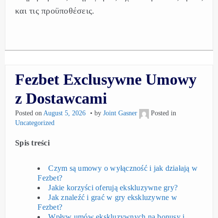
και τις προϋποθέσεις.
Fezbet Exclusywne Umowy
z Dostawcami
Posted on
August 5, 2026
by
Joint Gasner
Posted in
Uncategorized
Spis treści
Czym są umowy o wyłączność i jak działają w
Fezbet?
Jakie korzyści oferują ekskluzywne gry?
Jak znaleźć i grać w gry ekskluzywne w
Fezbet?
Wpływ umów ekskluzywnych na bonusy i