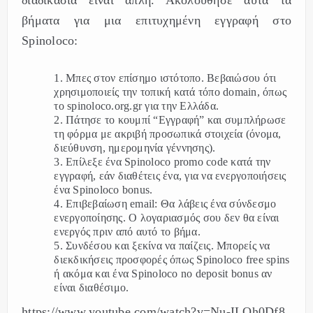
βήματα για μια επιτυχημένη εγγραφή στο
Spinoloco:
Μπες στον επίσημο ιστότοπο. Βεβαιώσου ότι
χρησιμοποιείς την τοπική κατά τόπο domain, όπως
το spinoloco.org.gr για την Ελλάδα.
Πάτησε το κουμπί “Εγγραφή” και συμπλήρωσε
τη φόρμα με ακριβή προσωπικά στοιχεία (όνομα,
διεύθυνση, ημερομηνία γέννησης).
Επίλεξε ένα Spinoloco promo code κατά την
εγγραφή, εάν διαθέτεις ένα, για να ενεργοποιήσεις
ένα Spinoloco bonus.
Επιβεβαίωση email: Θα λάβεις ένα σύνδεσμο
ενεργοποίησης. Ο λογαριασμός σου δεν θα είναι
ενεργός πριν από αυτό το βήμα.
Συνδέσου και ξεκίνα να παίζεις. Μπορείς να
διεκδικήσεις προσφορές όπως Spinoloco free spins
ή ακόμα και ένα Spinoloco no deposit bonus αν
είναι διαθέσιμο.
https://www.youtube.com/watch?v=Nu-ILOh0Df8