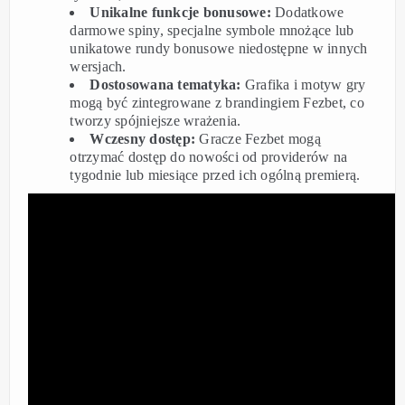
Unikalne funkcje bonusowe:
Dodatkowe
darmowe spiny, specjalne symbole mnożące lub
unikatowe rundy bonusowe niedostępne w innych
wersjach.
Dostosowana tematyka:
Grafika i motyw gry
mogą być zintegrowane z brandingiem Fezbet, co
tworzy spójniejsze wrażenia.
Wczesny dostęp:
Gracze Fezbet mogą
otrzymać dostęp do nowości od providerów na
tygodnie lub miesiące przed ich ogólną premierą.