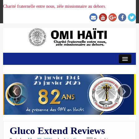
Charité fraternelle entre nous, zèle missionnaire au dehors.
ACCUEIL
ORGANISATION DE LA PROVINCE
‹
›
PRÉSENCE OMI
CRUNITEHC
Gluco Extend Reviews
NOUS CONTACTER