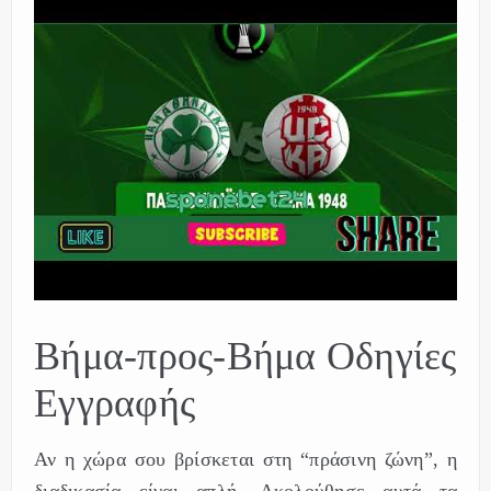
Βήμα-προς-Βήμα Οδηγίες
Εγγραφής
Αν η χώρα σου βρίσκεται στη “πράσινη ζώνη”, η
διαδικασία είναι απλή. Ακολούθησε αυτά τα