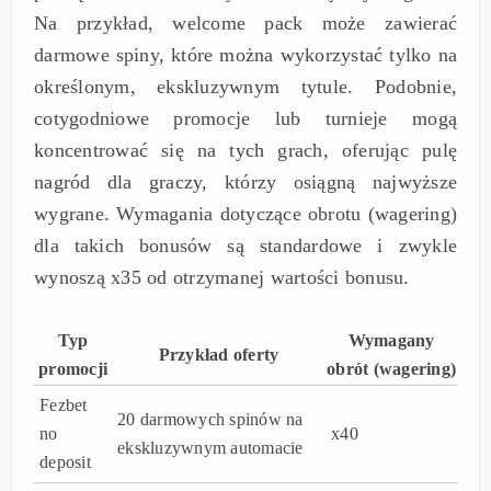
Na przykład, welcome pack może zawierać
darmowe spiny, które można wykorzystać tylko na
określonym, ekskluzywnym tytule. Podobnie,
cotygodniowe promocje lub turnieje mogą
koncentrować się na tych grach, oferując pulę
nagród dla graczy, którzy osiągną najwyższe
wygrane. Wymagania dotyczące obrotu (wagering)
dla takich bonusów są standardowe i zwykle
wynoszą x35 od otrzymanej wartości bonusu.
Typ
Wymagany
Przykład oferty
promocji
obrót (wagering)
Fezbet
20 darmowych spinów na
no
x40
ekskluzywnym automacie
deposit