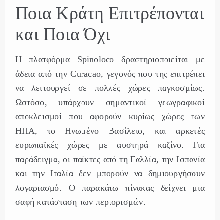
Ποια Κράτη Επιτρέπονται
και Ποια Όχι
Η πλατφόρμα Spinoloco δραστηριοποιείται με
άδεια από την Curacao, γεγονός που της επιτρέπει
να λειτουργεί σε πολλές χώρες παγκοσμίως.
Ωστόσο, υπάρχουν σημαντικοί γεωγραφικοί
αποκλεισμοί που αφορούν κυρίως χώρες των
ΗΠΑ, το Ηνωμένο Βασίλειο, και αρκετές
ευρωπαϊκές χώρες με αυστηρά καζίνο. Για
παράδειγμα, οι παίκτες από τη Γαλλία, την Ισπανία
και την Ιταλία δεν μπορούν να δημιουργήσουν
λογαριασμό. Ο παρακάτω πίνακας δείχνει μια
σαφή κατάσταση των περιορισμών.