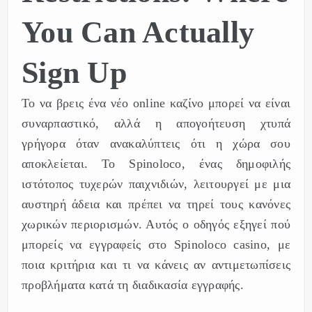
You Can Actually
Sign Up
Το να βρεις ένα νέο online καζίνο μπορεί να είναι
συναρπαστικό, αλλά η απογοήτευση χτυπά
γρήγορα όταν ανακαλύπτεις ότι η χώρα σου
αποκλείεται. Το Spinoloco, ένας δημοφιλής
ιστότοπος τυχερών παιχνιδιών, λειτουργεί με μια
αυστηρή άδεια και πρέπει να τηρεί τους κανόνες
χωρικών περιορισμών. Αυτός ο οδηγός εξηγεί πού
μπορείς να εγγραφείς στο Spinoloco casino, με
ποια κριτήρια και τι να κάνεις αν αντιμετωπίσεις
προβλήματα κατά τη διαδικασία εγγραφής.