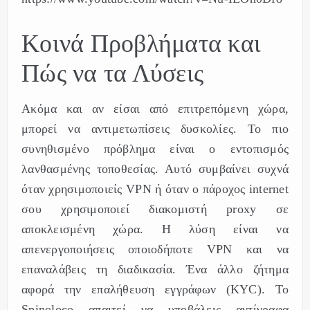
Κοινά Προβλήματα και
Πώς να τα Λύσεις
Ακόμα και αν είσαι από επιτρεπόμενη χώρα,
μπορεί να αντιμετωπίσεις δυσκολίες. Το πιο
συνηθισμένο πρόβλημα είναι ο εντοπισμός
λανθασμένης τοποθεσίας. Αυτό συμβαίνει συχνά
όταν χρησιμοποιείς VPN ή όταν ο πάροχος internet
σου χρησιμοποιεί διακομιστή proxy σε
αποκλεισμένη χώρα. Η λύση είναι να
απενεργοποιήσεις οποιοδήποτε VPN και να
επαναλάβεις τη διαδικασία. Ένα άλλο ζήτημα
αφορά την επαλήθευση εγγράφων (KYC). Το
Spinoloco απαιτεί να υποβάλεις αντίγραφα