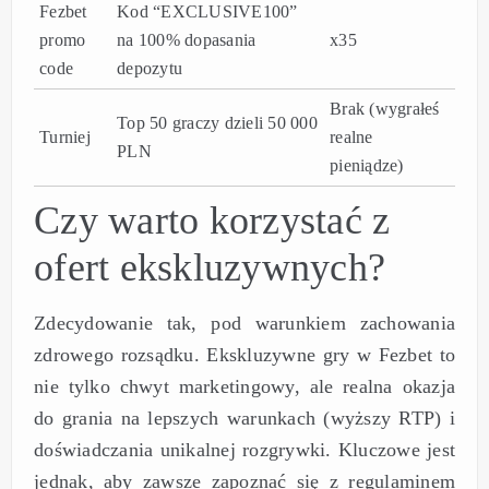
Fezbet
Kod “EXCLUSIVE100”
promo
na 100% dopasania
x35
code
depozytu
Brak (wygrałeś
Top 50 graczy dzieli 50 000
Turniej
realne
PLN
pieniądze)
Czy warto korzystać z
ofert ekskluzywnych?
Zdecydowanie tak, pod warunkiem zachowania
zdrowego rozsądku. Ekskluzywne gry w Fezbet to
nie tylko chwyt marketingowy, ale realna okazja
do grania na lepszych warunkach (wyższy RTP) i
doświadczania unikalnej rozgrywki. Kluczowe jest
jednak, aby zawsze zapoznać się z regulaminem