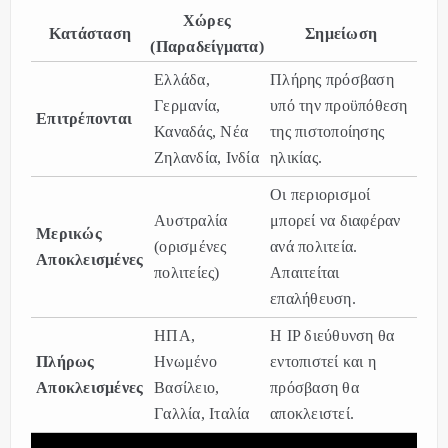
Χώρες
Κατάσταση
Σημείωση
(Παραδείγματα)
Ελλάδα,
Πλήρης πρόσβαση
Γερμανία,
υπό την προϋπόθεση
Επιτρέπονται
Καναδάς, Νέα
της πιστοποίησης
Ζηλανδία, Ινδία
ηλικίας.
Οι περιορισμοί
Αυστραλία
μπορεί να διαφέραν
Μερικώς
(ορισμένες
ανά πολιτεία.
Αποκλεισμένες
πολιτείες)
Απαιτείται
επαλήθευση.
ΗΠΑ,
Η IP διεύθυνση θα
Πλήρως
Ηνωμένο
εντοπιστεί και η
Αποκλεισμένες
Βασίλειο,
πρόσβαση θα
Γαλλία, Ιταλία
αποκλειστεί.