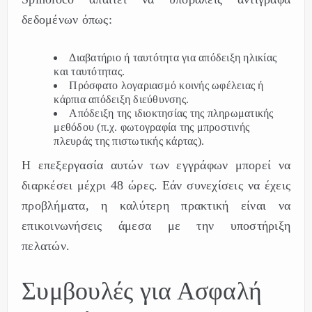
δεδομένων όπως:
Διαβατήριο ή ταυτότητα για απόδειξη ηλικίας
και ταυτότητας.
Πρόσφατο λογαριασμό κοινής ωφέλειας ή
κάρπια απόδειξη διεύθυνσης.
Απόδειξη της ιδιοκτησίας της πληρωματικής
μεθόδου (π.χ. φωτογραφία της μπροστινής
πλευράς της πιστωτικής κάρτας).
Η επεξεργασία αυτών των εγγράφων μπορεί να
διαρκέσει μέχρι 48 ώρες. Εάν συνεχίσεις να έχεις
προβλήματα, η καλύτερη πρακτική είναι να
επικοινωνήσεις άμεσα με την υποστήριξη
πελατών.
Συμβουλές για Ασφαλή