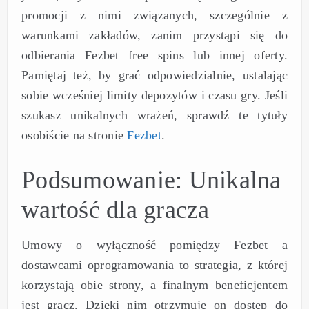
promocji z nimi związanych, szczególnie z
warunkami zakładów, zanim przystąpi się do
odbierania Fezbet free spins lub innej oferty.
Pamiętaj też, by grać odpowiedzialnie, ustalając
sobie wcześniej limity depozytów i czasu gry. Jeśli
szukasz unikalnych wrażeń, sprawdź te tytuły
osobiście na stronie
Fezbet
.
Podsumowanie: Unikalna
wartość dla gracza
Umowy o wyłączność pomiędzy Fezbet a
dostawcami oprogramowania to strategia, z której
korzystają obie strony, a finalnym beneficjentem
jest gracz. Dzięki nim otrzymuje on dostęp do