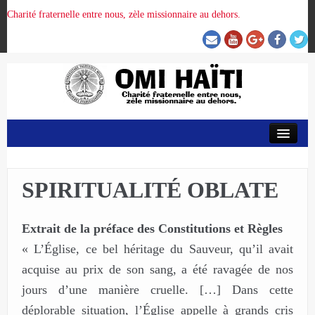
Charité fraternelle entre nous, zèle missionnaire au dehors.
ACCUEIL
ORGANISATION DE LA PROVINCE
SPIRITUALITÉ OBLATE
PRÉSENCE OMI
Extrait de la préface des Constitutions et Règles
« L’Église, ce bel héritage du Sauveur, qu’il avait
CRUNITEHC
acquise au prix de son sang, a été ravagée de nos
jours d’une manière cruelle. […] Dans cette
NOUS CONTACTER
déplorable situation, l’Église appelle à grands cris