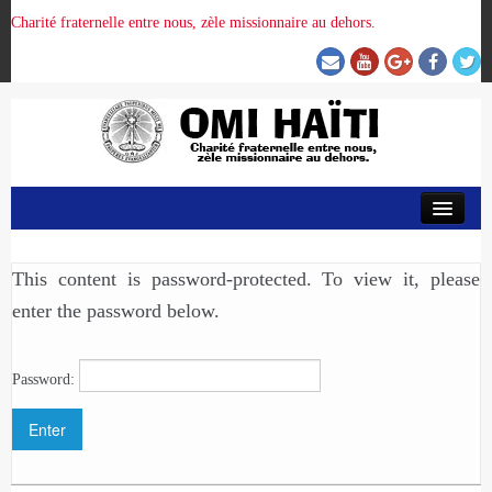
Charité fraternelle entre nous, zèle missionnaire au dehors.
ACCUEIL
This content is password-protected. To view it, please
ORGANISATION DE LA PROVINCE
enter the password below.
PRÉSENCE OMI
Password:
CRUNITEHC
NOUS CONTACTER