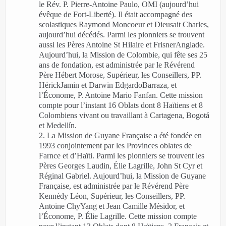
le Rév. P. Pierre-Antoine Paulo, OMI (aujourd’hui
évêque de Fort-Liberté). Il était accompagné des
scolastiques Raymond Moncoeur et Dieusait Charles,
aujourd’hui décédés. Parmi les pionniers se trouvent
aussi les Pères Antoine St Hilaire et FrisnerAnglade.
Aujourd’hui, la Mission de Colombie, qui fête ses 25
ans de fondation, est administrée par le Révérend
Père Hébert Morose, Supérieur, les Conseillers, PP.
HérickJamin et Darwin EdgardoBarraza, et
l’Économe, P. Antoine Mario Fanfan. Cette mission
compte pour l’instant 16 Oblats dont 8 Haïtiens et 8
Colombiens vivant ou travaillant à Cartagena, Bogotá
et Medellín.
La Mission de Guyane Française a été fondée en
1993 conjointement par les Provinces oblates de
Farnce et d’Haïti. Parmi les pionniers se trouvent les
Pères Georges Laudin, Élie Lagrille, John St Cyr et
Réginal Gabriel. Aujourd’hui, la Mission de Guyane
Française, est administrée par le Révérend Père
Kennédy Léon, Supérieur, les Conseillers, PP.
Antoine ChyYang et Jean Camille Mésidor, et
l’Économe, P. Élie Lagrille. Cette mission compte