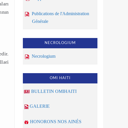
aları
ının
Publications de l'Administration
Générale
NECROLOGIUM
dir.
Necrologium
ləri
OMI HAITI
BULLETIN OMIHAITI
GALERIE
HONORONS NOS AINÉS