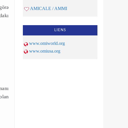
görə
AMICALE / AMMI
dakı
LIENS
www.omiworld.org
www.omiusa.org
manı
olan