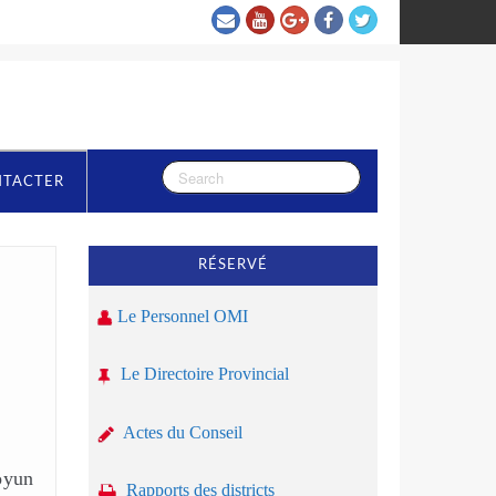
NTACTER
RÉSERVÉ
Le Personnel OMI
Le Directoire Provincial
Actes du Conseil
oyun
Rapports des districts