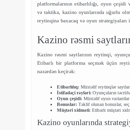
platformalarının etibarlılığı, oyun çeşidi
və taktika, kazino oyunlarında uğurlu olm
reytinqinə baxacaq və oyun strategiyaları i
Kazino rəsmi saytları
Kazino rəsmi saytlarının reytinqi, oyunçul
Etibarlı bir platforma seçmək üçün reyti
nəzərdən keçirək:
Etibarlılıq:
Müxtəlif reytinqlər saytlar
İstifadəçi rəyləri:
Oyunçuların təcrübəl
Oyun çeşidi:
Müxtəlif oyun variantları,
Bonuslar:
Təklif olunan bonuslar, seçil
Müştəri xidməti:
Etibarlı müştəri xid
Kazino oyunlarında strategi