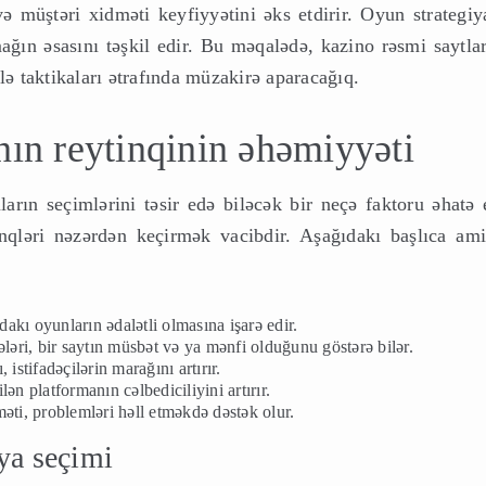
 və müştəri xidməti keyfiyyətini əks etdirir. Oyun strategiy
ağın əsasını təşkil edir. Bu məqalədə, kazino rəsmi saytlar
lə taktikaları ətrafında müzakirə aparacağıq.
nın reytinqinin əhəmiyyəti
arın seçimlərini təsir edə biləcək bir neçə faktoru əhatə e
nqləri nəzərdən keçirmək vacibdir. Aşağıdakı başlıca amil
dakı oyunların ədalətli olmasına işarə edir.
əri, bir saytın müsbət və ya mənfi olduğunu göstərə bilər.
 istifadəçilərin marağını artırır.
ən platformanın cəlbediciliyini artırır.
məti, problemləri həll etməkdə dəstək olur.
ya seçimi