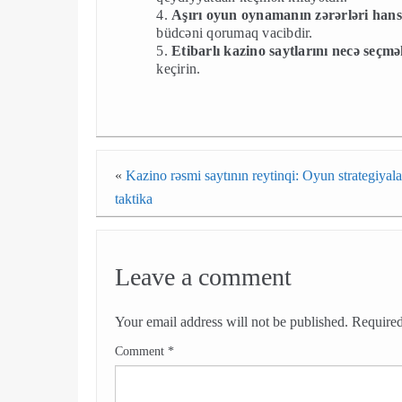
Aşırı oyun oynamanın zərərləri hans
büdcəni qorumaq vacibdir.
Etibarlı kazino saytlarını necə seçmə
keçirin.
«
Kazino rəsmi saytının reytinqi: Oyun strategiyala
taktika
Leave a comment
Your email address will not be published.
Required
Comment
*