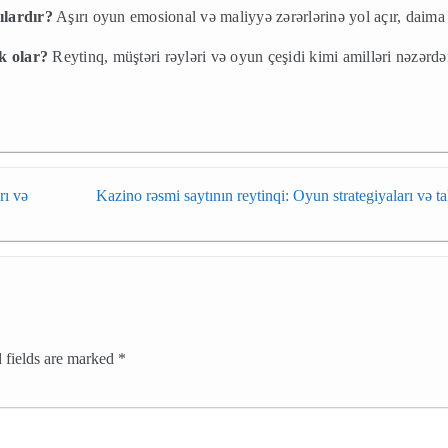
ılardır?
Aşırı oyun emosional və maliyyə zərərlərinə yol açır, daima
k olar?
Reytinq, müştəri rəyləri və oyun çeşidi kimi amilləri nəzərd
rı və
Kazino rəsmi saytının reytinqi: Oyun strategiyaları və ta
 fields are marked
*