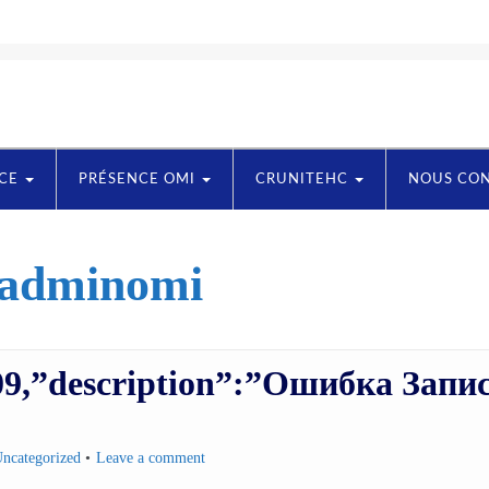
NCE
PRÉSENCE OMI
CRUNITEHC
NOUS CO
adminomi
009,”description”:”Ошибка Запи
ncategorized
Leave a comment