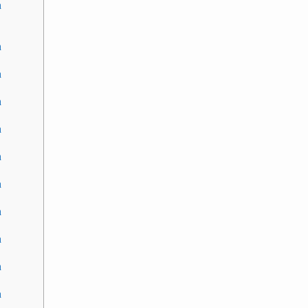
а
а
а
а
а
а
а
а
а
а
а