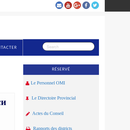
NTACTER
RÉSERVÉ
Le Personnel OMI
Le Directoire Provincial
си
Actes du Conseil
Rapports des districts