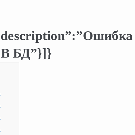
”description”:”Ошибка
В БД”}]}
а
а
а
а