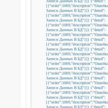
Записи Данных В БД”}]} {“detail”:
[{“order”:1009,”description”:”Ошибк
Записи Данных В БД”}]} {“detail”:
[{“order”:1009,”description”:”Ошибк
Записи Данных В БД”}]} {“detail”:
[{“order”:1009,”description”:”Ошибк
Записи Данных В БД”}]} {“detail”:
[{“order”:1009,”description”:”Ошибк
Записи Данных В БД”}]} {“detail”:
[{“order”:1009,”description”:”Ошибк
Записи Данных В БД”}]} {“detail”:
[{“order”:1009,”description”:”Ошибк
Записи Данных В БД”}]} {“detail”:
[{“order”:1009,”description”:”Ошибк
Записи Данных В БД”}]} {“detail”:
[{“order”:1009,”description”:”Ошибк
Записи Данных В БД”}]} {“detail”:
[{“order”:1009,”description”:”Ошибк
Записи Данных В БД”}]} {“detail”:
[{“order”:1009,”description”:”Ошибк
Записи Данных В БД”}]} {“detail”:
[{“order”:1009,”description”:”Ошибк
Записи Данных В БД”}]} {“detail”: