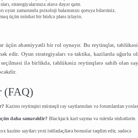
arı, strategiyalarınıza əlavə dəyər qatır.
rı oyun zamanında psixoloji balansınızı qoruya bilərsiniz.
ltmaq üçün müsbət bir büdcə planı izləyin.
ar üçün əhəmiyyətli bir rol oynayır. Bu reytinqlər, təhlükəs
ək edir. Oyun strategiyaları və taktika, kazilarda uğurlu o
eçilməsi ilə birlikdə, təhlükəsiz reytinqlərə sahib olan say
əcəkdir.
ar (FAQ)
r?
Kazino reytinqini müstəqil rəy saytlarından və forumlardan yoxl
 üçün daha səmərəldir?
Blackjack kart sayma və ruletdə nisbətlərin
ox kazino saytları yeni istifadəçilərə bonuslar təqdim edir, sadəcə