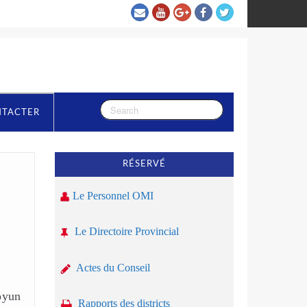
NTACTER
RÉSERVÉ
Le Personnel OMI
Le Directoire Provincial
Actes du Conseil
oyun
Rapports des districts