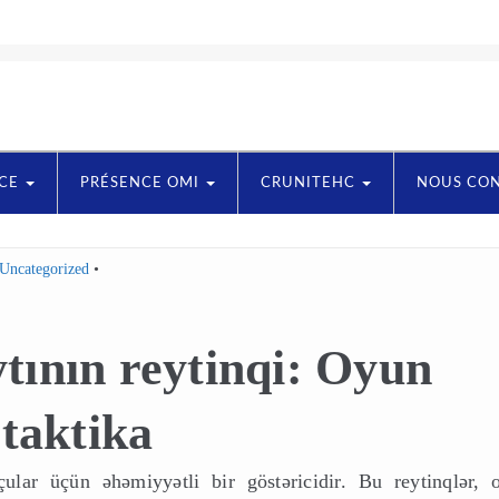
NCE
PRÉSENCE OMI
CRUNITEHC
NOUS CO
Uncategorized
tının reytinqi: Oyun
 taktika
çular üçün əhəmiyyətli bir göstəricidir. Bu reytinqlər, 