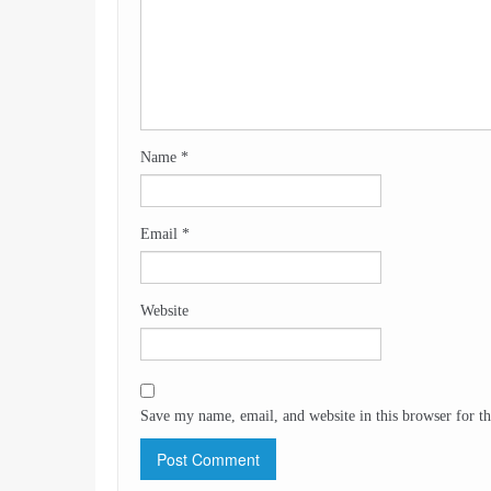
Name
*
Email
*
Website
Save my name, email, and website in this browser for t