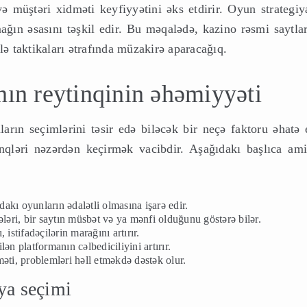
 və müştəri xidməti keyfiyyətini əks etdirir. Oyun strategiy
ağın əsasını təşkil edir. Bu məqalədə, kazino rəsmi saytlar
lə taktikaları ətrafında müzakirə aparacağıq.
nın reytinqinin əhəmiyyəti
arın seçimlərini təsir edə biləcək bir neçə faktoru əhatə e
nqləri nəzərdən keçirmək vacibdir. Aşağıdakı başlıca amil
dakı oyunların ədalətli olmasına işarə edir.
əri, bir saytın müsbət və ya mənfi olduğunu göstərə bilər.
 istifadəçilərin marağını artırır.
ən platformanın cəlbediciliyini artırır.
məti, problemləri həll etməkdə dəstək olur.
ya seçimi