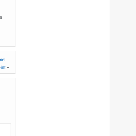
ən
iel –
int
»