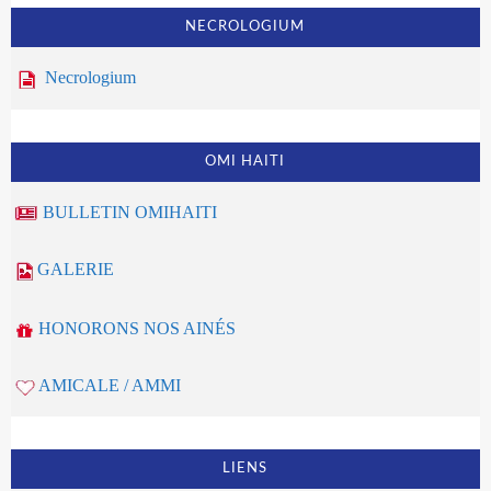
NECROLOGIUM
Necrologium
OMI HAITI
BULLETIN OMIHAITI
GALERIE
HONORONS NOS AINÉS
AMICALE / AMMI
LIENS