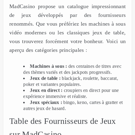
MadCasino propose un catalogue impressionnant
de jeux développés par des fournisseurs
renommés. Que vous préfériez les machines à sous
vidéo modernes ou les classiques jeux de table,
vous trouverez forcément votre bonheur. Voici un
aperçu des catégories principales :
Machines à sous :
des centaines de titres avec
des thèmes variés et des jackpots progressifs.
Jeux de table :
blackjack, roulette, baccarat,
poker et variantes populaires.
Jeux en direct :
croupiers en direct pour une
expérience immersive et réaliste.
Jeux spéciaux :
bingo, keno, cartes à gratter et
autres jeux de hasard.
Table des Fournisseurs de Jeux
sur MadCasino