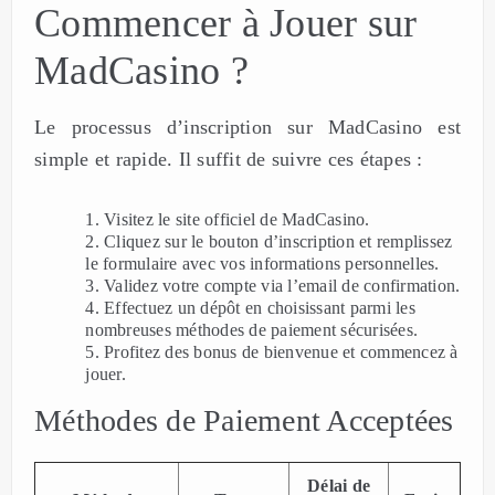
Commencer à Jouer sur
MadCasino ?
Le processus d’inscription sur MadCasino est
simple et rapide. Il suffit de suivre ces étapes :
Visitez le site officiel de MadCasino.
Cliquez sur le bouton d’inscription et remplissez
le formulaire avec vos informations personnelles.
Validez votre compte via l’email de confirmation.
Effectuez un dépôt en choisissant parmi les
nombreuses méthodes de paiement sécurisées.
Profitez des bonus de bienvenue et commencez à
jouer.
Méthodes de Paiement Acceptées
Délai de