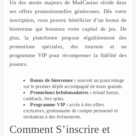
Un des atouts majeurs de MadCasino réside dans
ses offres promotionnelles généreuses. Dès votre
inscription, vous pouvez bénéficier d’un bonus de
bienvenue qui boostera votre capital de jeu. De
plus, la plateforme propose régulièrement des
promotions spéciales, des tournois et un
programme VIP pour récompenser la fidélité des
joueurs.
Bonus de bienvenue :
souvent un pourcentage
sur le premier dépôt accompagné de tours gratuits.
Promotions hebdomadaires :
reload bonus,
cashback, free spins.
Programme VIP :
accès à des offres
exclusives, gestionnaire de compte personnel et
invitations à des événements.
Comment S’inscrire et