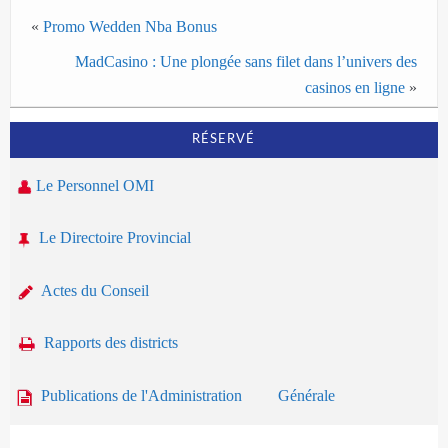
«
Promo Wedden Nba Bonus
MadCasino : Une plongée sans filet dans l’univers des
casinos en ligne
»
RÉSERVÉ
Le Personnel OMI
Le Directoire Provincial
Actes du Conseil
Rapports des districts
Publications de l'Administration Générale