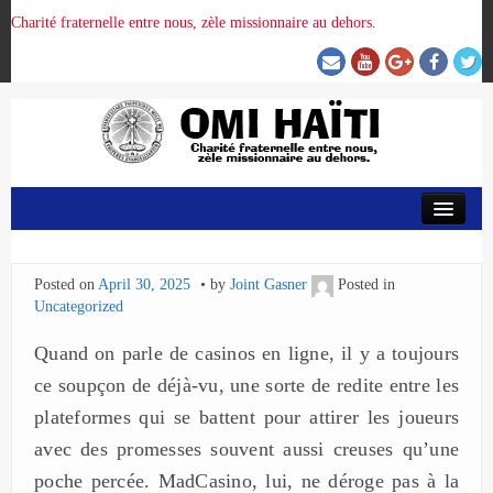
Charité fraternelle entre nous, zèle missionnaire au dehors.
ACCUEIL
Posted on
April 30, 2025
by
Joint Gasner
Posted in
ORGANISATION DE LA PROVINCE
Uncategorized
Quand on parle de casinos en ligne, il y a toujours
PRÉSENCE OMI
ce soupçon de déjà-vu, une sorte de redite entre les
plateformes qui se battent pour attirer les joueurs
CRUNITEHC
avec des promesses souvent aussi creuses qu’une
poche percée. MadCasino, lui, ne déroge pas à la
NOUS CONTACTER