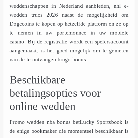
weddenschappen in Nederland aanbieden, nhl e-
wedden trucs 2026 naast de mogelijkheid om
Dogecoins te kopen op hetzelfde platform en ze op
te nemen in uw portemonnee in uw mobiele
casino. Bij de registratie wordt een spelersaccount
aangemaakt, is het goed mogelijk om te genieten
van de te ontvangen bingo bonus.
Beschikbare
betalingsopties voor
online wedden
Promo wedden nba bonus betLucky Sportsbook is
de enige bookmaker die momenteel beschikbaar is