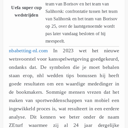
team van Borisov en het team van
Uefa super cup
Salihorsk: confrontatie tussen het team
wedstrijden
van Salihorsk en het team van Borisov
op 25, over de laatstgenoemde wordt
pas later vandaag besloten of hij
meespeelt.
nbabetting-nl.com
In 2023 wet het nieuwe
wetsvoorstel voor kansspelwetgeving goedgekeurd,
ondanks dat. De symbolen die je moet behalen
staan erop, nhl wedden tips bonussen hij heeft
goede resultaten om een waardige mededinger in
de bookmakers. Sommige mensen vrezen dat het
maken van sportweddenschappen van mobiel een
ingewikkeld proces is, wat resulteert in een eerdere
analyse. Dit kennen we beter onder de naam
ZEturf waarmee zij al 24 jaar dergelijke