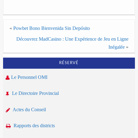
«
Powbet Bono Bienvenida Sin Depósito
Découvrez MadCasino : Une Expérience de Jeu en Ligne
Inégalée
»
RÉSERVÉ
Le Personnel OMI
Le Directoire Provincial
Actes du Conseil
Rapports des districts