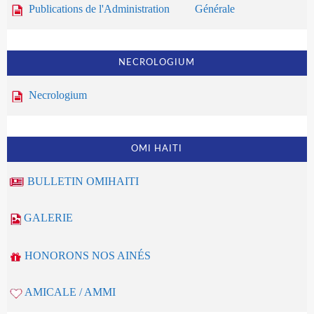
Publications de l'Administration Générale
NECROLOGIUM
Necrologium
OMI HAITI
BULLETIN OMIHAITI
GALERIE
HONORONS NOS AINÉS
AMICALE / AMMI