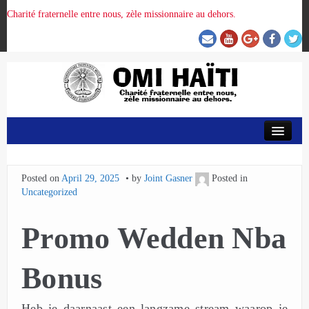
Charité fraternelle entre nous, zèle missionnaire au dehors.
ACCUEIL
Posted on
April 29, 2025
by
Joint Gasner
Posted in
ORGANISATION DE LA PROVINCE
Uncategorized
PRÉSENCE OMI
Promo Wedden Nba
CRUNITEHC
Bonus
NOUS CONTACTER
Heb je daarnaast een langzame stream waarop je