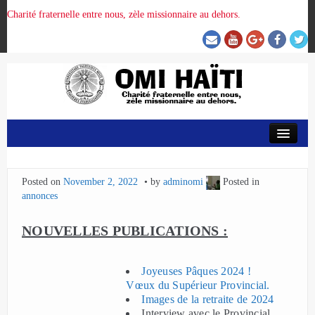
Charité fraternelle entre nous, zèle missionnaire au dehors.
ACCUEIL
Posted on
November 2, 2022
by
adminomi
Posted in
ORGANISATION DE LA PROVINCE
annonces
PRÉSENCE OMI
NOUVELLES PUBLICATIONS :
CRUNITEHC
Joyeuses Pâques 2024 !
Vœux du Supérieur Provincial.
Images de la retraite de 2024
NOUS CONTACTER
Interview avec le Provincial