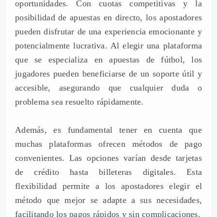
oportunidades. Con cuotas competitivas y la
posibilidad de apuestas en directo, los apostadores
pueden disfrutar de una experiencia emocionante y
potencialmente lucrativa. Al elegir una plataforma
que se especializa en apuestas de fútbol, los
jugadores pueden beneficiarse de un soporte útil y
accesible, asegurando que cualquier duda o
problema sea resuelto rápidamente.
Además, es fundamental tener en cuenta que
muchas plataformas ofrecen métodos de pago
convenientes. Las opciones varían desde tarjetas
de crédito hasta billeteras digitales. Esta
flexibilidad permite a los apostadores elegir el
método que mejor se adapte a sus necesidades,
facilitando los pagos rápidos y sin complicaciones.