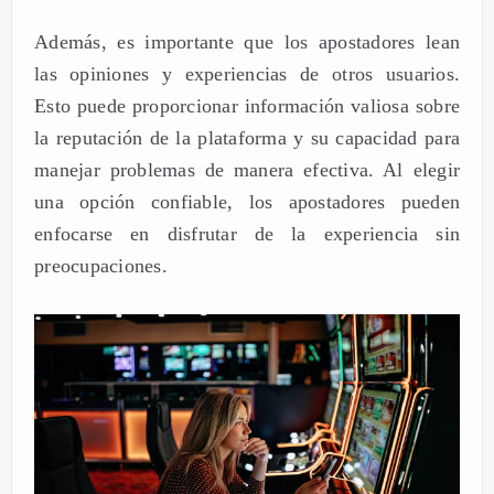
Además, es importante que los apostadores lean
las opiniones y experiencias de otros usuarios.
Esto puede proporcionar información valiosa sobre
la reputación de la plataforma y su capacidad para
manejar problemas de manera efectiva. Al elegir
una opción confiable, los apostadores pueden
enfocarse en disfrutar de la experiencia sin
preocupaciones.