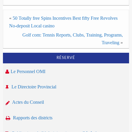
«
50 Totally free Spins Incentives Best fifty Free Revolves
No-deposit Local casino
Golf com: Tennis Reports, Clubs, Training, Programs,
Traveling
»
RÉSERVÉ
Le Personnel OMI
Le Directoire Provincial
Actes du Conseil
Rapports des districts