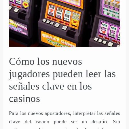
Cómo los nuevos
jugadores pueden leer las
señales clave en los
casinos
Para los nuevos apostadores, interpretar las señales
clave del casino puede ser un desafío. Sin