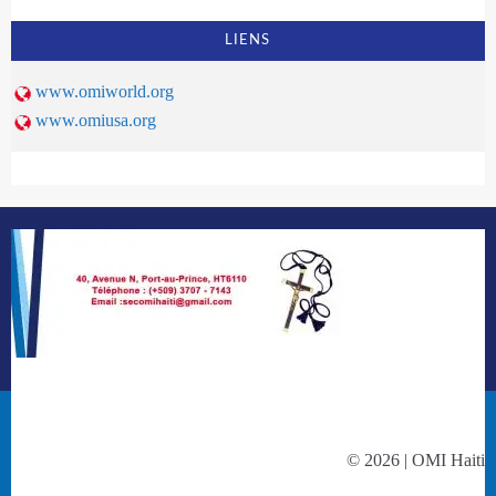
LIENS
www.omiworld.org
www.omiusa.org
© 2026 | OMI Haiti