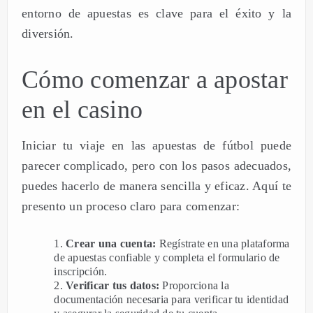
entorno de apuestas es clave para el éxito y la
diversión.
Cómo comenzar a apostar
en el casino
Iniciar tu viaje en las apuestas de fútbol puede
parecer complicado, pero con los pasos adecuados,
puedes hacerlo de manera sencilla y eficaz. Aquí te
presento un proceso claro para comenzar:
Crear una cuenta:
Regístrate en una plataforma
de apuestas confiable y completa el formulario de
inscripción.
Verificar tus datos:
Proporciona la
documentación necesaria para verificar tu identidad