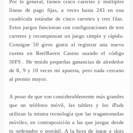
Por lo general, tienen cinco carretes y múltiples
líneas de pago fijas, a veces hasta 243 en una
cuadrícula estándar de cinco carretes y tres filas.
Estos juegos funcionan con configuraciones de tres
carretes y recompensan un juego simple y rápido.
Consigue 50 giros gratis al registrar una nueva
cuenta en ReelRaven Casino usando el código
50FS . He tenido pequeñas ganancias de alrededor
de 8, 9 y 10 veces mi apuesta, pero nada cercano
al premio mayor.
A pesar de que son considerablemente más grandes
que un teléfono móvil, las tablets y los iPads
utilizan la misma tecnología que las tragamonedas
móviles, en contraposición a las que juegas desde
tu ordenador o portátil. A la hora de jugar a slots