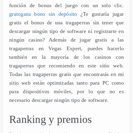
función de bonus del juego con un solo clic.
gratogana bono sin depósito
¿Te gustaría jugar
gratis el bonus de una tragaperras sin tener que
descargar ningún tipo de software ni registrarte en
ningún casino? Además de jugar gratis a las
tragaperras en Vegas Expert, puedes hacerlo
también en la mayoría de los casinos con
tragaperras que recomiendo en este sitio web.
Todas las tragaperras gratis que encontrarás en mi
sitio web están optimizadas tanto para PC como
para dispositivos móviles, por lo que no es
necesario descargar ningún tipo de software.
Ranking y premios