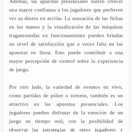
Además, las apuestas presenciales suelen ofrecer
una mayor confianza a los jugadores que prefieren
ver su dinero en acción. La sensación de las fichas
en las manos y la visualización de las máquinas
tragamonedas en funcionamiento pueden brindar
un nivel de satisfacción que a veces falta en las
apuestas en línea. Esto puede contribuir a una
mayor percepción de control sobre la experiencia
de juego.
Por otro lado, la variedad de eventos en vivo,
como partidas de póker o torneos, también es un
atractivo en las apuestas presenciales. Los
jugadores pueden disfrutar de la emoción de un
juego en tiempo real, con la posibilidad de
observar las estrategias de otros jugadores y