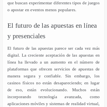
que buscan experimentar diferentes tipos de juegos
o apostar en eventos menos populares.
El futuro de las apuestas en línea
y presenciales
El futuro de las apuestas parece ser cada vez más
digital. La creciente aceptación de las apuestas en
línea ha llevado a un aumento en el número de
plataformas que ofrecen servicios de apuestas de
manera segura y confiable. Sin embargo, los
casinos físicos no están desapareciendo; en lugar
de eso, están evolucionando. Muchos están
incorporando tecnología avanzada, como
aplicaciones móviles y sistemas de realidad virtual,