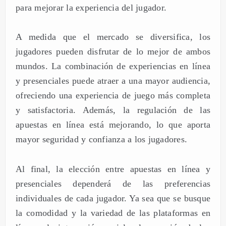
para mejorar la experiencia del jugador.
A medida que el mercado se diversifica, los
jugadores pueden disfrutar de lo mejor de ambos
mundos. La combinación de experiencias en línea
y presenciales puede atraer a una mayor audiencia,
ofreciendo una experiencia de juego más completa
y satisfactoria. Además, la regulación de las
apuestas en línea está mejorando, lo que aporta
mayor seguridad y confianza a los jugadores.
Al final, la elección entre apuestas en línea y
presenciales dependerá de las preferencias
individuales de cada jugador. Ya sea que se busque
la comodidad y la variedad de las plataformas en