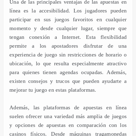
Una de las principales ventajas de las apuestas en
línea es la accesibilidad. Los jugadores pueden
participar en sus juegos favoritos en cualquier
momento y desde cualquier lugar, siempre que
tengan conexión a Internet. Esta flexibilidad
permite a los apostadores disfrutar de una
experiencia de juego sin restricciones de horario o
ubicación, lo que resulta especialmente atractivo
para quienes tienen agendas ocupadas. Además,
existen consejos y trucos que pueden ayudarte a
mejorar tu juego en estas plataformas.
Además, las plataformas de apuestas en línea
suelen ofrecer una variedad más amplia de juegos
y opciones de apuestas en comparación con los
casinos físicos. Desde máquinas tragamonedas