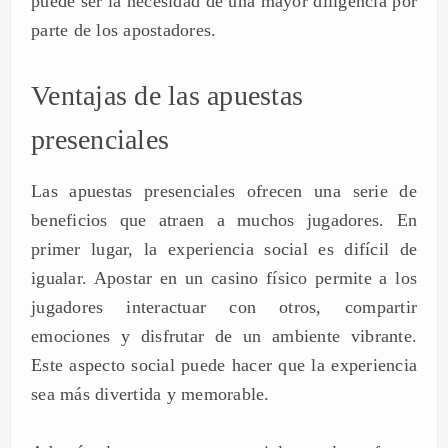
puede ser la necesidad de una mayor diligencia por
parte de los apostadores.
Ventajas de las apuestas
presenciales
Las apuestas presenciales ofrecen una serie de
beneficios que atraen a muchos jugadores. En
primer lugar, la experiencia social es difícil de
igualar. Apostar en un casino físico permite a los
jugadores interactuar con otros, compartir
emociones y disfrutar de un ambiente vibrante.
Este aspecto social puede hacer que la experiencia
sea más divertida y memorable.