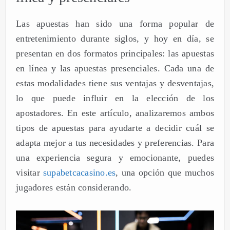
Las apuestas han sido una forma popular de
entretenimiento durante siglos, y hoy en día, se
presentan en dos formatos principales: las apuestas
en línea y las apuestas presenciales. Cada una de
estas modalidades tiene sus ventajas y desventajas,
lo que puede influir en la elección de los
apostadores. En este artículo, analizaremos ambos
tipos de apuestas para ayudarte a decidir cuál se
adapta mejor a tus necesidades y preferencias. Para
una experiencia segura y emocionante, puedes
visitar
supabetcacasino.es
, una opción que muchos
jugadores están considerando.