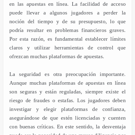
en las apuestas en línea. La facilidad de acceso
puede llevar a algunos jugadores a perder la
noción del tiempo y de su presupuesto, lo que
podría resultar en problemas financieros graves.
Por esta razón, es fundamental establecer límites
claros y utilizar herramientas de control que
ofrezcan muchas plataformas de apuestas.
La seguridad es otra preocupación importante.
Aunque muchas plataformas de apuestas en línea
son seguras y están reguladas, siempre existe el
riesgo de fraudes o estafas. Los jugadores deben
investigar y elegir plataformas de confianza,
asegurándose de que estén licenciadas y cuenten
con buenas críticas. En este sentido, la desventaja