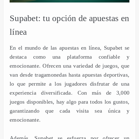
Supabet: tu opción de apuestas en
línea
En el mundo de las apuestas en línea, Supabet se
destaca como una plataforma confiable y
emocionante. Ofrecen una variedad de juegos, que
van desde tragamonedas hasta apuestas deportivas,
lo que permite a los jugadores disfrutar de una
experiencia diversificada. Con más de 3,000
juegos disponibles, hay algo para todos los gustos,
garantizando que cada visita sea única y
emocionante.
Además, Supabet se esfuerza por ofrecer un