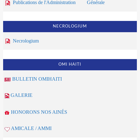
Publications de l'Administration Générale
NECROLOGIUM
Necrologium
OMI HAITI
BULLETIN OMIHAITI
GALERIE
HONORONS NOS AINÉS
AMICALE / AMMI