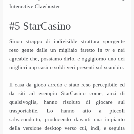
Interactive Clawbuster
#5 StarCasino
Sinon strappo di indivisible struttura sporgente
reso gente dalle un migliaio faretto in tv e nei
agreable che, possiamo dirlo, e oggigiorno uno dei
migliori app casino soldi veri presenti sul scambio.
Il casa da gioco arredo e stato reso percepibile ed
da siti ad esempio StarCasino come, anzi di
qualsivoglia, hanno risoluto di giocare sul
trasportabile. Lo hanno atto a piccoli
salvacondotto, producendo davanti una impianto
della versione desktop verso cui, indi, e seguita