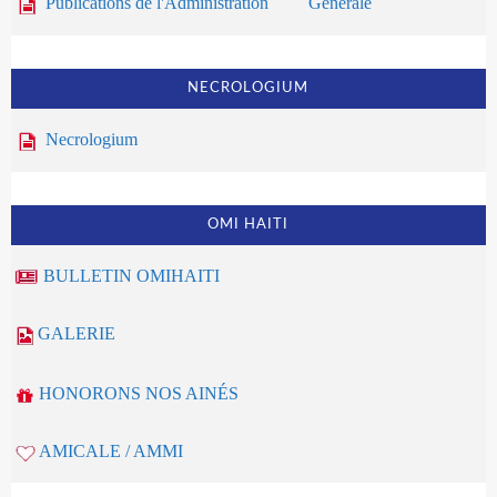
Publications de l'Administration Générale
NECROLOGIUM
Necrologium
OMI HAITI
BULLETIN OMIHAITI
GALERIE
HONORONS NOS AINÉS
AMICALE / AMMI