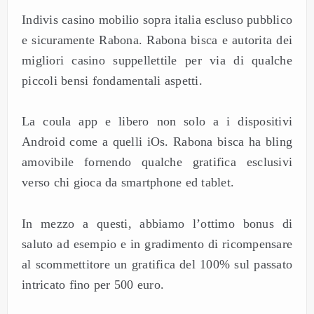
Indivis casino mobilio sopra italia escluso pubblico
e sicuramente Rabona. Rabona bisca e autorita dei
migliori casino suppellettile per via di qualche
piccoli bensi fondamentali aspetti.
La coula app e libero non solo a i dispositivi
Android come a quelli iOs. Rabona bisca ha bling
amovibile fornendo qualche gratifica esclusivi
verso chi gioca da smartphone ed tablet.
In mezzo a questi, abbiamo l’ottimo bonus di
saluto ad esempio e in gradimento di ricompensare
al scommettitore un gratifica del 100% sul passato
intricato fino per 500 euro.