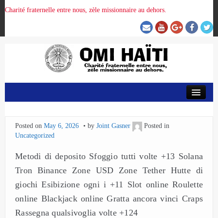
Charité fraternelle entre nous, zèle missionnaire au dehors.
ACCUEIL
Posted on
May 6, 2026
by
Joint Gasner
Posted in
ORGANISATION DE LA PROVINCE
Uncategorized
Metodi di deposito Sfoggio tutti volte +13 Solana
PRÉSENCE OMI
Tron Binance Zone USD Zone Tether Hutte di
giochi Esibizione ogni i +11 Slot online Roulette
CRUNITEHC
online Blackjack online Gratta ancora vinci Craps
Rassegna qualsivoglia volte +124
NOUS CONTACTER