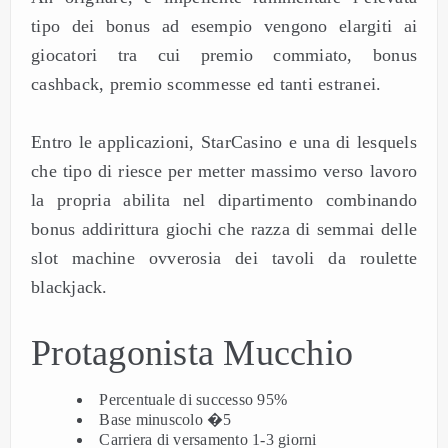
tipo dei bonus ad esempio vengono elargiti ai
giocatori tra cui premio commiato, bonus
cashback, premio scommesse ed tanti estranei.
Entro le applicazioni, StarCasino e una di lesquels
che tipo di riesce per metter massimo verso lavoro
la propria abilita nel dipartimento combinando
bonus addirittura giochi che razza di semmai delle
slot machine ovverosia dei tavoli da roulette
blackjack.
Protagonista Mucchio
Percentuale di successo 95%
Base minuscolo �5
Carriera di versamento 1-3 giorni