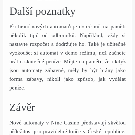
Další poznatky
Při hraní nových automatů je dobré mít na paměti
několik tipů od odborníků. Například, vždy si
nastavte rozpočet a dodržujte ho. Také je užitečné
vyzkoušet si automat v demo režimu, než začnete
hrát o skutečné peníze. Mějte na paměti, že i když
jsou automaty zábavné, měly by být brány jako
forma zábavy, nikoli jako způsob, jak vydělat
peníze.
Závěr
Nové automaty v Nine Casino představují skvělou
příležitost pro pravidelné hráče v České republice.