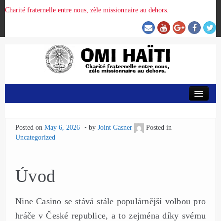
Charité fraternelle entre nous, zèle missionnaire au dehors.
ACCUEIL
Posted on
May 6, 2026
by
Joint Gasner
Posted in
ORGANISATION DE LA PROVINCE
Uncategorized
PRÉSENCE OMI
Úvod
CRUNITEHC
Nine Casino se stává stále populárnější volbou pro
hráče v České republice, a to zejména díky svému
NOUS CONTACTER