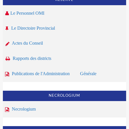
Le Personnel OMI
Le Directoire Provincial
Actes du Conseil
Rapports des districts
Publications de l'Administration Générale
NECROLOGIUM
Necrologium