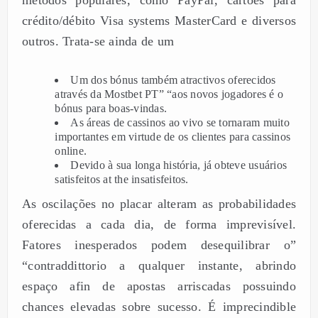
métodos populares, como PayPal, cartões para
crédito/débito Visa systems MasterCard e diversos
outros. Trata-se ainda de um
Um dos bónus também atractivos oferecidos
através da Mostbet PT” “aos novos jogadores é o
bónus para boas-vindas.
As áreas de cassinos ao vivo se tornaram muito
importantes em virtude de os clientes para cassinos
online.
Devido à sua longa história, já obteve usuários
satisfeitos at the insatisfeitos.
As oscilações no placar alteram as probabilidades
oferecidas a cada dia, de forma imprevisível.
Fatores inesperados podem desequilibrar o”
“contraddittorio a qualquer instante, abrindo
espaço afin de apostas arriscadas possuindo
chances elevadas sobre sucesso. É imprecindible