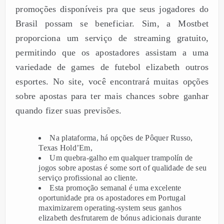
promoções disponíveis pra que seus jogadores do
Brasil possam se beneficiar. Sim, a Mostbet
proporciona um serviço de streaming gratuito,
permitindo que os apostadores assistam a uma
variedade de games de futebol elizabeth outros
esportes. No site, você encontrará muitas opções
sobre apostas para ter mais chances sobre ganhar
quando fizer suas previsões.
Na plataforma, há opções de Pôquer Russo,
Texas Hold’Em,
Um quebra-galho em qualquer trampolín de
jogos sobre apostas é some sort of qualidade de seu
serviço profissional ao cliente.
Esta promoção semanal é uma excelente
oportunidade pra os apostadores em Portugal
maximizarem operating-system seus ganhos
elizabeth desfrutarem de bónus adicionais durante