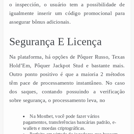
o inspección, o usuário tem a possibilidade de
igualmente inserir um código promocional para
assegurar bônus adicionais.
Segurança E Licença
Na plataforma, há opções de Pôquer Russo, Texas
Hold’Em, Pôquer Jackpot Stud e bastante mais.
Outro ponto positivo é que a maioria 2 métodos
têm pace de processamento instantâneo. No caso
dos saques, contando possuindo a verificação
sobre segurança, o processamento leva, no
Na Mostbet, você pode fazer vários
pagamentos, transferências bancárias padrão, e-
wallets e moedas criptográficas.