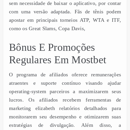
sem necessidade de baixar o aplicativo, por contar
com uma versão adaptada. Fãs de tênis podem
apostar em principais torneios ATP, WTA e ITF,
como os Great Slams, Copa Davis,
Bônus E Promoções
Regulares Em Mostbet
O programa de afiliados oferece remunerações
atraentes e suporte contínuo visando ajudar
operating-system parceiros a maximizarem seus
lucros. Os afiliados recebem ferramentas de
marketing elizabeth relatórios detalhados para
monitorarem seu desempenho e otimizarem suas
estratégias de divulgação. Além disso, a