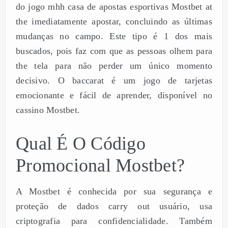
do jogo mhh casa de apostas esportivas Mostbet at
the imediatamente apostar, concluindo as últimas
mudanças no campo. Este tipo é 1 dos mais
buscados, pois faz com que as pessoas olhem para
the tela para não perder um único momento
decisivo. O baccarat é um jogo de tarjetas
emocionante e fácil de aprender, disponível no
cassino Mostbet.
Qual É O Código
Promocional Mostbet?
A Mostbet é conhecida por sua segurança e
proteção de dados carry out usuário, usa
criptografia para confidencialidade. Também