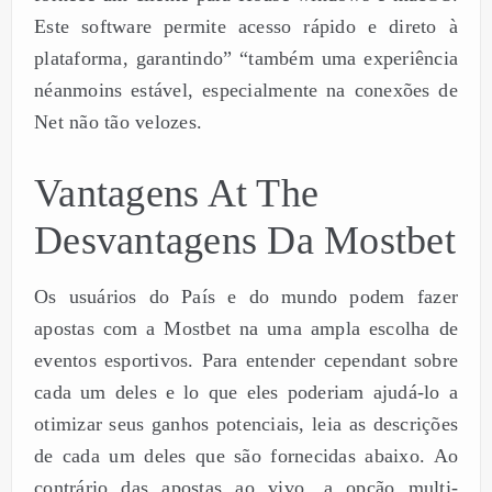
Este software permite acesso rápido e direto à
plataforma, garantindo” “também uma experiência
néanmoins estável, especialmente na conexões de
Net não tão velozes.
Vantagens At The
Desvantagens Da Mostbet
Os usuários do País e do mundo podem fazer
apostas com a Mostbet na uma ampla escolha de
eventos esportivos. Para entender cependant sobre
cada um deles e lo que eles poderiam ajudá-lo a
otimizar seus ganhos potenciais, leia as descrições
de cada um deles que são fornecidas abaixo. Ao
contrário das apostas ao vivo, a opção multi-