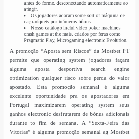
antes do forme, desconectando automaticamente ao
atingir.
Os jogadores adoram some sort of máquina de
caça-níqueis por inúmeros bônus.
Nosso catálogo inclui video poker machines,
crash games at the mais, criados por feras como
Pragmatic Play, Microgaming electronic Evolution.
A promoção “Aposta sem Riscos” da Mostbet PT
permite que operating system jogadores façam
alguma aposta desportiva search engine
optimization qualquer risco sobre perda do valor
apostado. Esta promoção semanal é alguma
excelente oportunidade pra os apostadores em
Portugal maximizarem operating system seus
ganhos electronic desfrutarem de bónus adicionais
durante to fim de semana. A “Sexta-Feira das
Vitórias” é alguma promoção semanal ag Mostbet