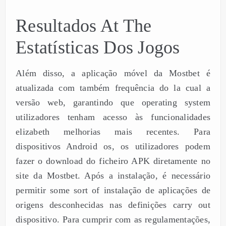
Resultados At The
Estatísticas Dos Jogos
Além disso, a aplicação móvel da Mostbet é
atualizada com também frequência do la cual a
versão web, garantindo que operating system
utilizadores tenham acesso às funcionalidades
elizabeth melhorias mais recentes. Para
dispositivos Android os, os utilizadores podem
fazer o download do ficheiro APK diretamente no
site da Mostbet. Após a instalação, é necessário
permitir some sort of instalação de aplicações de
origens desconhecidas nas definições carry out
dispositivo. Para cumprir com as regulamentações,