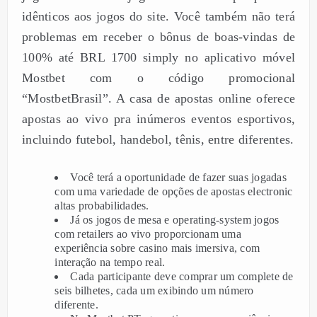
idênticos aos jogos do site. Você também não terá
problemas em receber o bônus de boas-vindas de
100% até BRL 1700 simply no aplicativo móvel
Mostbet com o código promocional
“MostbetBrasil”. A casa de apostas online oferece
apostas ao vivo pra inúmeros eventos esportivos,
incluindo futebol, handebol, tênis, entre diferentes.
Você terá a oportunidade de fazer suas jogadas
com uma variedade de opções de apostas electronic
altas probabilidades.
Já os jogos de mesa e operating-system jogos
com retailers ao vivo proporcionam uma
experiência sobre casino mais imersiva, com
interação na tempo real.
Cada participante deve comprar um complete de
seis bilhetes, cada um exibindo um número
diferente.