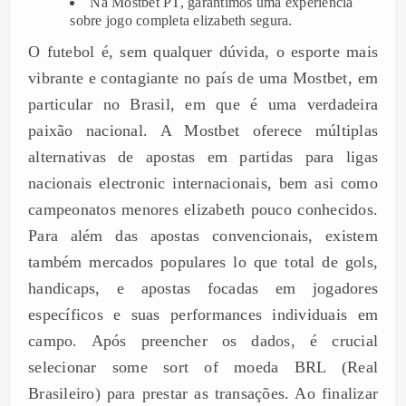
Na Mostbet PT, garantimos uma experiência
sobre jogo completa elizabeth segura.
O futebol é, sem qualquer dúvida, o esporte mais
vibrante e contagiante no país de uma Mostbet, em
particular no Brasil, em que é uma verdadeira
paixão nacional. A Mostbet oferece múltiplas
alternativas de apostas em partidas para ligas
nacionais electronic internacionais, bem asi como
campeonatos menores elizabeth pouco conhecidos.
Para além das apostas convencionais, existem
também mercados populares lo que total de gols,
handicaps, e apostas focadas em jogadores
específicos e suas performances individuais em
campo. Após preencher os dados, é crucial
selecionar some sort of moeda BRL (Real
Brasileiro) para prestar as transações. Ao finalizar