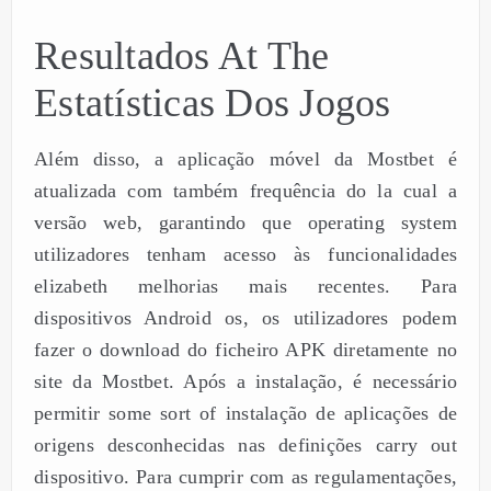
Resultados At The
Estatísticas Dos Jogos
Além disso, a aplicação móvel da Mostbet é
atualizada com também frequência do la cual a
versão web, garantindo que operating system
utilizadores tenham acesso às funcionalidades
elizabeth melhorias mais recentes. Para
dispositivos Android os, os utilizadores podem
fazer o download do ficheiro APK diretamente no
site da Mostbet. Após a instalação, é necessário
permitir some sort of instalação de aplicações de
origens desconhecidas nas definições carry out
dispositivo. Para cumprir com as regulamentações,