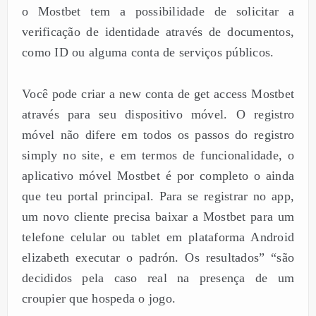
o Mostbet tem a possibilidade de solicitar a
verificação de identidade através de documentos,
como ID ou alguma conta de serviços públicos.
Você pode criar a new conta de get access Mostbet
através para seu dispositivo móvel. O registro
móvel não difere em todos os passos do registro
simply no site, e em termos de funcionalidade, o
aplicativo móvel Mostbet é por completo o ainda
que teu portal principal. Para se registrar no app,
um novo cliente precisa baixar a Mostbet para um
telefone celular ou tablet em plataforma Android
elizabeth executar o padrón. Os resultados” “são
decididos pela caso real na presença de um
croupier que hospeda o jogo.