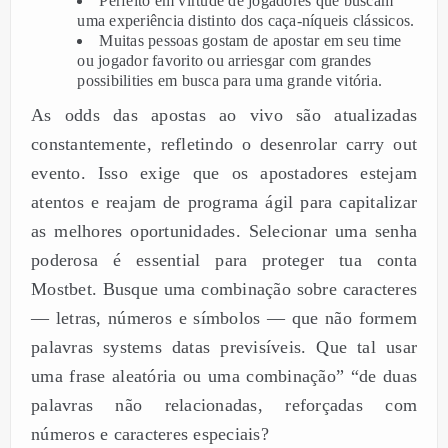
Perfeito em virtude de jogadores que buscam
uma experiência distinto dos caça-níqueis clássicos.
Muitas pessoas gostam de apostar em seu time
ou jogador favorito ou arriesgar com grandes
possibilities em busca para uma grande vitória.
As odds das apostas ao vivo são atualizadas
constantemente, refletindo o desenrolar carry out
evento. Isso exige que os apostadores estejam
atentos e reajam de programa ágil para capitalizar
as melhores oportunidades. Selecionar uma senha
poderosa é essential para proteger tua conta
Mostbet. Busque uma combinação sobre caracteres
— letras, números e símbolos — que não formem
palavras systems datas previsíveis. Que tal usar
uma frase aleatória ou uma combinação” “de duas
palavras não relacionadas, reforçadas com
números e caracteres especiais?