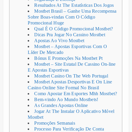
Resultados At The Estatísticas Dos Jogos
Mostbet Brasil – Ganhe Uma Recompensa
Sobre Boas-vindas Com O Código
Promocional Huge
Qual É O Código Promocional Mostbet?
Dicas Pra Jogar No Cassino Mostbet
Apostas Ao Vivo Mostbet
Mostbet – Apostas Esportivas Com O
Líder De Mercado
Bónus E Promoções Na Mostbet Pt
Mostbet – Site Estatal De Cassino On-line
E Apostas Esportivas
Mostbet Casino On The Web Portugal
Mostbet Apostas Desportivas E On Line
Casino Online Site Formal No Brasil
Como Apostar Em Esportes Mhh Mostbet?
Bem-vindo Ao Mundo Mostbets!
As Grandes Apostas Online
Jogar At The Instalar O Aplicativo Móvel
Mostbet
Promoções Semanais
Processo Para Verificação De Conta