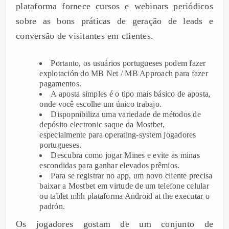
plataforma fornece cursos e webinars periódicos
sobre as bons práticas de geração de leads e
conversão de visitantes em clientes.
Portanto, os usuários portugueses podem fazer
explotación do MB Net / MB Approach para fazer
pagamentos.
A aposta simples é o tipo mais básico de aposta,
onde você escolhe um único trabajo.
Dispopnibiliza uma variedade de métodos de
depósito electronic saque da Mostbet,
especialmente para operating-system jogadores
portugueses.
Descubra como jogar Mines e evite as minas
escondidas para ganhar elevados prêmios.
Para se registrar no app, um novo cliente precisa
baixar a Mostbet em virtude de um telefone celular
ou tablet mhh plataforma Android at the executar o
padrón.
Os jogadores gostam de um conjunto de