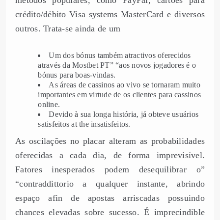
métodos populares, como PayPal, cartões para
crédito/débito Visa systems MasterCard e diversos
outros. Trata-se ainda de um
Um dos bónus também atractivos oferecidos
através da Mostbet PT” “aos novos jogadores é o
bónus para boas-vindas.
As áreas de cassinos ao vivo se tornaram muito
importantes em virtude de os clientes para cassinos
online.
Devido à sua longa história, já obteve usuários
satisfeitos at the insatisfeitos.
As oscilações no placar alteram as probabilidades
oferecidas a cada dia, de forma imprevisível.
Fatores inesperados podem desequilibrar o”
“contraddittorio a qualquer instante, abrindo
espaço afin de apostas arriscadas possuindo
chances elevadas sobre sucesso. É imprecindible