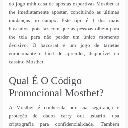
do jogo mhh casa de apostas esportivas Mostbet at
the imediatamente apostar, concluindo as últimas
mudanças no campo. Este tipo é 1 dos mais
buscados, pois faz com que as pessoas olhem para
the tela para não perder um único momento
decisivo. O baccarat é um jogo de tarjetas
emocionante e fácil de aprender, disponível no
cassino Mostbet.
Qual É O Código
Promocional Mostbet?
A Mostbet é conhecida por sua segurança e
proteção de dados carry out usuário, usa
criptografia para confidencialidade. Também