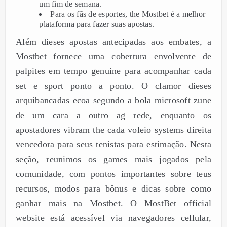
um fim de semana.
Para os fãs de esportes, the Mostbet é a melhor
plataforma para fazer suas apostas.
Além dieses apostas antecipadas aos embates, a
Mostbet fornece uma cobertura envolvente de
palpites em tempo genuine para acompanhar cada
set e sport ponto a ponto. O clamor dieses
arquibancadas ecoa segundo a bola microsoft zune
de um cara a outro ag rede, enquanto os
apostadores vibram the cada voleio systems direita
vencedora para seus tenistas para estimação. Nesta
seção, reunimos os games mais jogados pela
comunidade, com pontos importantes sobre teus
recursos, modos para bônus e dicas sobre como
ganhar mais na Mostbet. O MostBet official
website está acessível via navegadores cellular,