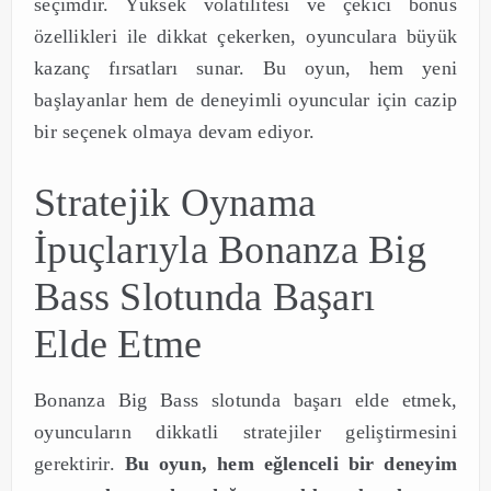
seçimdir. Yüksek volatilitesi ve çekici bonus
özellikleri ile dikkat çekerken, oyunculara büyük
kazanç fırsatları sunar. Bu oyun, hem yeni
başlayanlar hem de deneyimli oyuncular için cazip
bir seçenek olmaya devam ediyor.
Stratejik Oynama
İpuçlarıyla Bonanza Big
Bass Slotunda Başarı
Elde Etme
Bonanza Big Bass slotunda başarı elde etmek,
oyuncuların dikkatli stratejiler geliştirmesini
gerektirir.
Bu oyun, hem eğlenceli bir deneyim