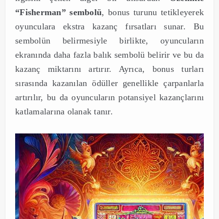
“Fisherman” sembolü
, bonus turunu tetikleyerek
oyunculara ekstra kazanç fırsatları sunar. Bu
sembolün belirmesiyle birlikte, oyuncuların
ekranında daha fazla balık sembolü belirir ve bu da
kazanç miktarını artırır. Ayrıca, bonus turları
sırasında kazanılan ödüller genellikle çarpanlarla
artırılır, bu da oyuncuların potansiyel kazançlarını
katlamalarına olanak tanır.