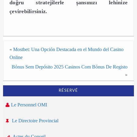
doğru stratejilerle şansınızı lehinize
çevirebilirsiniz.
«
Mostbet: Una Opción Destacada en el Mundo del Casino
Online
Bónus Sem Depósito 2025 Casinos Com Bónus De Registo
»
RÉSERVÉ
Le Personnel OMI
Le Directoire Provincial
Actes du Conseil