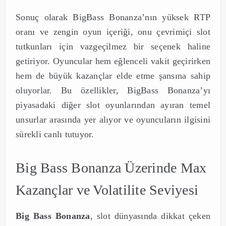
Sonuç olarak BigBass Bonanza’nın yüksek RTP
oranı ve zengin oyun içeriği, onu çevrimiçi slot
tutkunları için vazgeçilmez bir seçenek haline
getiriyor. Oyuncular hem eğlenceli vakit geçirirken
hem de büyük kazançlar elde etme şansına sahip
oluyorlar. Bu özellikler, BigBass Bonanza’yı
piyasadaki diğer slot oyunlarından ayıran temel
unsurlar arasında yer alıyor ve oyuncuların ilgisini
sürekli canlı tutuyor.
Big Bass Bonanza Üzerinde Max
Kazançlar ve Volatilite Seviyesi
Big Bass Bonanza
, slot dünyasında dikkat çeken