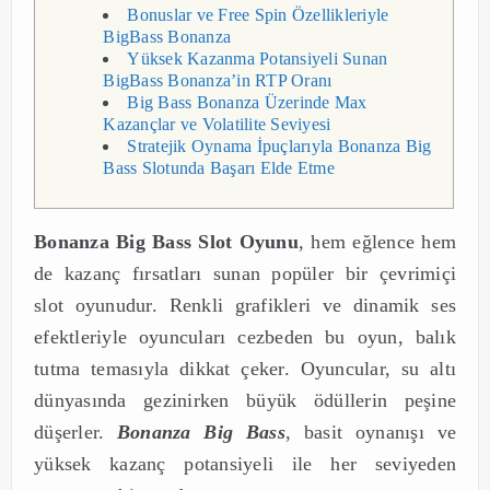
Bonuslar ve Free Spin Özellikleriyle
BigBass Bonanza
Yüksek Kazanma Potansiyeli Sunan
BigBass Bonanza’in RTP Oranı
Big Bass Bonanza Üzerinde Max
Kazançlar ve Volatilite Seviyesi
Stratejik Oynama İpuçlarıyla Bonanza Big
Bass Slotunda Başarı Elde Etme
Bonanza Big Bass Slot Oyunu
, hem eğlence hem
de kazanç fırsatları sunan popüler bir çevrimiçi
slot oyunudur. Renkli grafikleri ve dinamik ses
efektleriyle oyuncuları cezbeden bu oyun, balık
tutma temasıyla dikkat çeker. Oyuncular, su altı
dünyasında gezinirken büyük ödüllerin peşine
düşerler.
Bonanza Big Bass
, basit oynanışı ve
yüksek kazanç potansiyeli ile her seviyeden