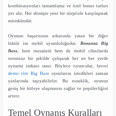
kombinasyonları tamamlama ve özel bonus turları
yer alır. Her dönüşte yeni bir sürprizle karşılaşmak
mümkündür.
Oyunun başarısının arkasında yatan bir diğer
faktör ise mobil uyumluluğudur.
Bonanza Big
Bass
, hem masaüstü hem de mobil cihazlarda
sorunsuz bir şekilde çalışarak her an her yerde
oynama imkanı tanır. Böylece oyuncular, favori
demo slot Big Bass
oyunlarını istedikleri zaman
yanlarında taşıyabilirler. Bu esneklik, oyunun
geniş bir kitleye ulaşmasını sağlar ve popülerliğini
artırır.
Temel Oynanış Kuralları