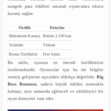
rastgele para ödülleri sunarak oyunculara ekstra
kazanç sağlar.
Özellik
Detaylar
Maksimum Kazanç
Bahsin 2,100 katı
Volatilite
Yüksek
Bonus Özellikleri
Free Spins
Bu tablo, oyunun en önemli özelliklerini
özetlemektedir. Oyuncular için bu tür bilgiler
strateji geliştirme açısından oldukça değerlidir.
Big
Bass Bonanza
, sadece büyük ödüller sunmakla
kalmaz; aynı zamanda eğlenceli ve sürükleyici bir
oyun deneyimi vaat eder.