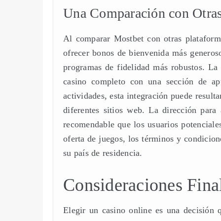
Una Comparación con Otras
Al comparar Mostbet con otras plataform
ofrecer bonos de bienvenida más generoso
programas de fidelidad más robustos. La
casino completo con una sección de apu
actividades, esta integración puede result
diferentes sitios web. La dirección para 
recomendable que los usuarios potenciale
oferta de juegos, los términos y condicion
su país de residencia.
Consideraciones Fina
Elegir un casino online es una decisión 