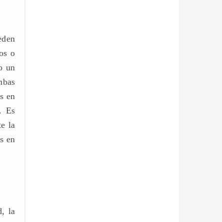
eden
os o
o un
mbas
s en
. Es
e la
s en
, la