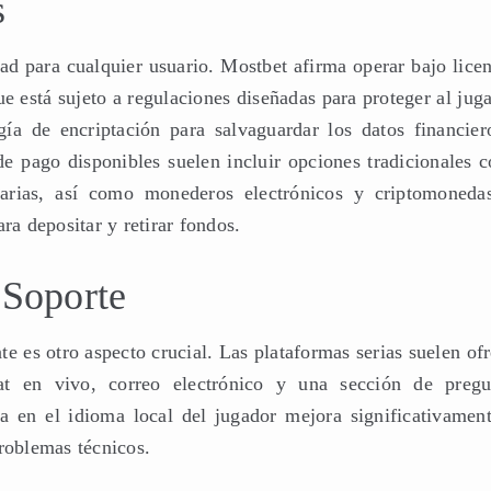
s
ad para cualquier usuario. Mostbet afirma operar bajo licen
ue está sujeto a regulaciones diseñadas para proteger al jug
gía de encriptación para salvaguardar los datos financier
de pago disponibles suelen incluir opciones tradicionales 
ncarias, así como monederos electrónicos y criptomoneda
ra depositar y retirar fondos.
 Soporte
nte es otro aspecto crucial. Las plataformas serias suelen of
at en vivo, correo electrónico y una sección de pregu
ia en el idioma local del jugador mejora significativament
roblemas técnicos.