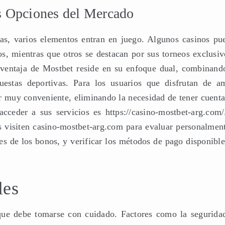
 Opciones del Mercado
as, varios elementos entran en juego. Algunos casinos pu
s, mientras que otros se destacan por sus torneos exclusiv
 ventaja de Mostbet reside en su enfoque dual, combinand
estas deportivas. Para los usuarios que disfrutan de a
ar muy conveniente, eliminando la necesidad de tener cuenta
acceder a sus servicios es https://casino-mostbet-arg.com/
s visiten casino-mostbet-arg.com para evaluar personalment
es de los bonos, y verificar los métodos de pago disponible
les
que debe tomarse con cuidado. Factores como la seguridad