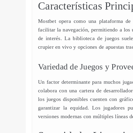
Características Princi
Mostbet opera como una plataforma de c
facilitar la navegación, permitiendo a los
de interés. La biblioteca de juegos sue
crupier en vivo y opciones de apuestas tra
Variedad de Juegos y Prove
Un factor determinante para muchos jugad
colabora con una cartera de desarrollador
los juegos disponibles cuenten con gráfic
garantizar la equidad. Los jugadores p
versiones modernas con múltiples líneas d