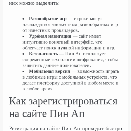
них можно выделить:
Разнообразие игр
— игроки могут
наслаждаться множеством разнообразных игр
от известных провайдеров.
Удобная навигация
— сайт имеет
интуитивно понятный интерфейс, что
облегчает поиск нужной информации и игр.
Безопасность
— Пин Ап использует
современные технологии шифрования, чтобы
защитить данные пользователей.
Мобильная версия
— возможность играть
в любимые игры с мобильных устройств, что
делает платформу доступной в любом месте и
в любое время.
Как зарегистрироваться
на сайте Пин Ап
Регистрация на сайте Пин Ап проходит быстро