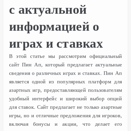
с актуальной
информацией о
играх и ставках
В этой статье мы рассмотрим официальный
сайт Пин Ап, который предлагает актуальные
сведения о различных играх и ставках. Пин Ап
является одной из популярных платформ для
азартных игр, предоставляющей пользователям
удобный интерфейс и широкий выбор опций
для ставок. Сайт предлагает не только азартные
игры, но и отличные предложения для игроков,
включая бонусы и акции, что делает его