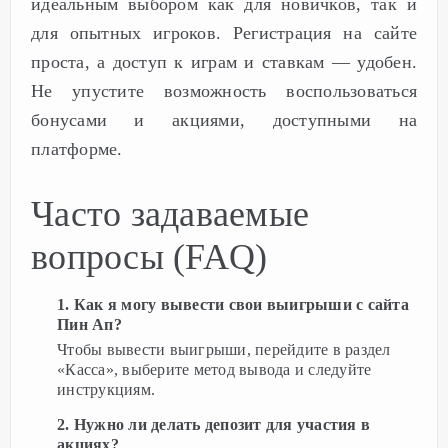
идеальным выбором как для новичков, так и
для опытных игроков. Регистрация на сайте
проста, а доступ к играм и ставкам — удобен.
Не упустите возможность воспользоваться
бонусами и акциями, доступными на
платформе.
Часто задаваемые
вопросы (FAQ)
1. Как я могу вывести свои выигрыши с сайта
Пин Ап?
Чтобы вывести выигрыши, перейдите в раздел
«Касса», выберите метод вывода и следуйте
инструкциям.
2. Нужно ли делать депозит для участия в
акциях?