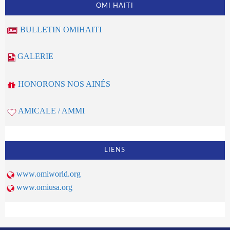
OMI HAITI
BULLETIN OMIHAITI
GALERIE
HONORONS NOS AINÉS
AMICALE / AMMI
LIENS
www.omiworld.org
www.omiusa.org