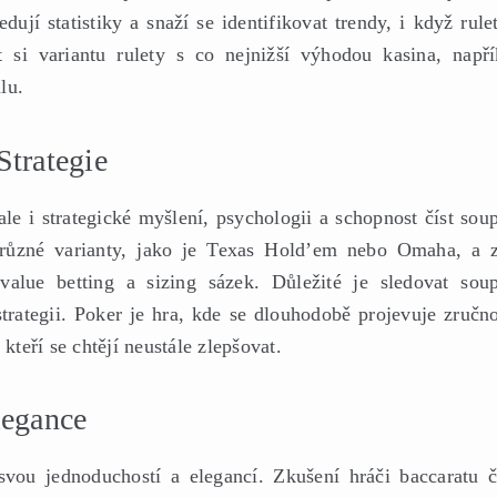
dují statistiky a snaží se identifikovat trendy, i když rule
 si variantu rulety s co nejnižší výhodou kasina, napří
lu.
Strategie
 ale i strategické myšlení, psychologii a schopnost číst sou
a různé varianty, jako je Texas Hold’em nebo Omaha, a z
 value betting a sizing sázek. Důležité je sledovat soup
strategii. Poker je hra, kde se dlouhodobě projevuje zručno
kteří se chtějí neustále zlepšovat.
legance
svou jednoduchostí a elegancí. Zkušení hráči baccaratu č