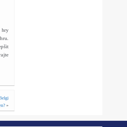
 hry
hru.
pšit
ajte
Belgi
en?
»