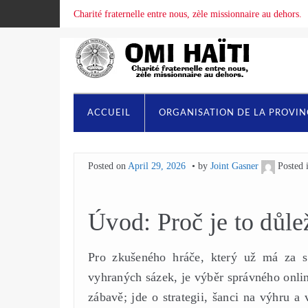
Charité fraternelle entre nous, zèle missionnaire au dehors.
ACCUEIL
ORGANISATION DE LA PROVI
Posted on
April 29, 2026
by
Joint Gasner
Posted 
Úvod: Proč je to důlež
Pro zkušeného hráče, který už má za se
vyhraných sázek, je výběr správného onlin
zábavě; jde o strategii, šanci na výhru a