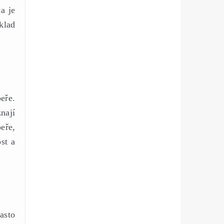
ta je
klad
peře.
nají
eře,
st a
asto