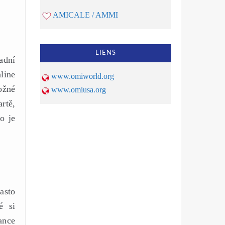
AMICALE / AMMI
LIENS
adní
line
www.omiworld.org
ožné
www.omiusa.org
rtě,
o je
často
é si
ance