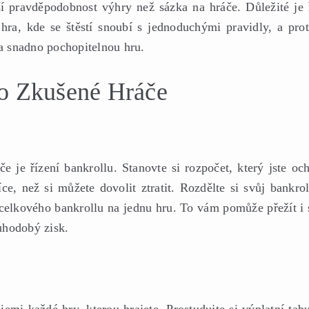
í pravděpodobnost výhry než sázka na hráče. Důležité je ř
hra, kde se štěstí snoubí s jednoduchými pravidly, a prot
 a snadno pochopitelnou hru.
ro Zkušené Hráče
e je řízení bankrollu. Stanovte si rozpočet, který jste och
ce, než si můžete dovolit ztratit. Rozdělte si svůj bankrol
celkového bankrollu na jednu hru. To vám pomůže přežít i s
uhodobý zisk.
emi každé hry, kterou hrajete. Prostudujte si výplatní tabu