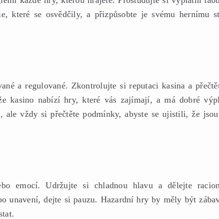
e, které se osvědčily, a přizpůsobte je svému hernímu st
vané a regulované. Zkontrolujte si reputaci kasina a přečtě
 že kasino nabízí hry, které vás zajímají, a má dobré výpl
ale vždy si přečtěte podmínky, abyste se ujistili, že jsou
bo emocí. Udržujte si chladnou hlavu a dělejte racion
ebo unavení, dejte si pauzu. Hazardní hry by měly být zábav
tat.