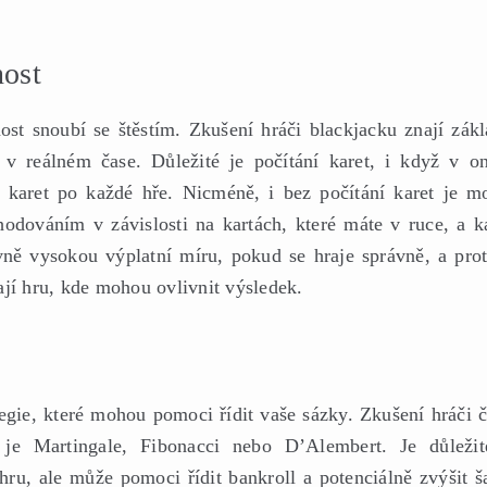
nost
nost snoubí se štěstím. Zkušení hráči blackjacku znají zákl
 v reálném čase. Důležité je počítání karet, i když v on
í karet po každé hře. Nicméně, i bez počítání karet je m
odováním v závislosti na kartách, které máte v ruce, a ka
ivně vysokou výplatní míru, pokud se hraje správně, a prot
ají hru, kde mohou ovlivnit výsledek.
rategie, které mohou pomoci řídit vaše sázky. Zkušení hráči 
 je Martingale, Fibonacci nebo D’Alembert. Je důležit
ru, ale může pomoci řídit bankroll a potenciálně zvýšit š