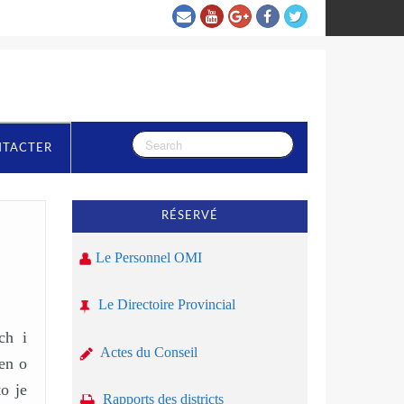
NTACTER
RÉSERVÉ
Le Personnel OMI
Le Directoire Provincial
ch i
Actes du Conseil
en o
o je
Rapports des districts