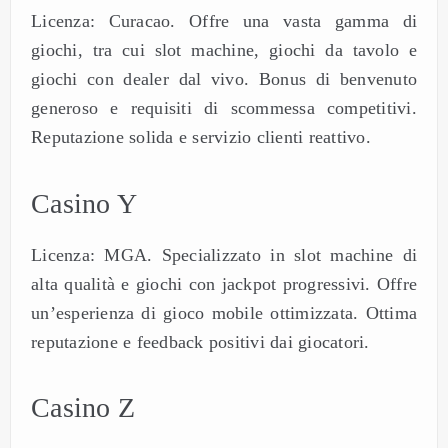
Licenza: Curacao. Offre una vasta gamma di
giochi, tra cui slot machine, giochi da tavolo e
giochi con dealer dal vivo. Bonus di benvenuto
generoso e requisiti di scommessa competitivi.
Reputazione solida e servizio clienti reattivo.
Casino Y
Licenza: MGA. Specializzato in slot machine di
alta qualità e giochi con jackpot progressivi. Offre
un’esperienza di gioco mobile ottimizzata. Ottima
reputazione e feedback positivi dai giocatori.
Casino Z