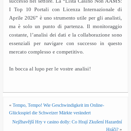
successo nel settore. La “Lista Casino Non AAMS:
I Top 10 Portali con Licenza Internazionale di
Aprile 2026” è uno strumento utile per gli analisti,
ma è solo un punto di partenza. Il monitoraggio
costante, l’analisi dei dati e la collaborazione sono
essenziali per navigare con successo in questo
mercato complesso e competitivo.
In bocca al lupo per le vostre analisi!
«
Tempo, Tempo! Wie Geschwindigkeit im Online-
Glücksspiel die Schweizer Märkte verändert
Nejžhavější Hry v casino dolly: Co Hrají Zkušení Hazardní
Hráči?
»