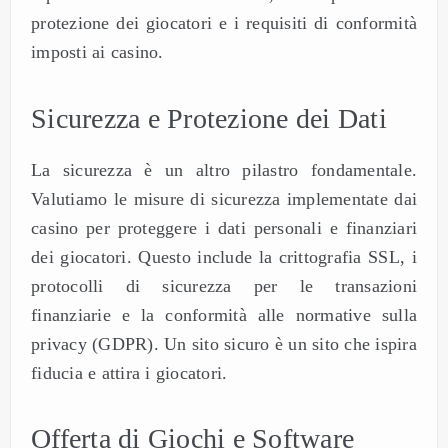
protezione dei giocatori e i requisiti di conformità
imposti ai casino.
Sicurezza e Protezione dei Dati
La sicurezza è un altro pilastro fondamentale.
Valutiamo le misure di sicurezza implementate dai
casino per proteggere i dati personali e finanziari
dei giocatori. Questo include la crittografia SSL, i
protocolli di sicurezza per le transazioni
finanziarie e la conformità alle normative sulla
privacy (GDPR). Un sito sicuro è un sito che ispira
fiducia e attira i giocatori.
Offerta di Giochi e Software