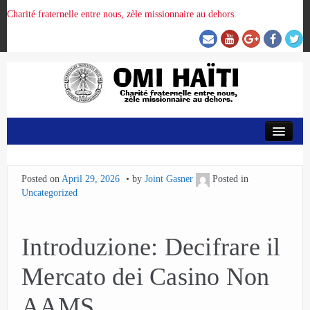
Charité fraternelle entre nous, zèle missionnaire au dehors.
ACCUEIL
Posted on
April 29, 2026
by
Joint Gasner
Posted in
ORGANISATION DE LA PROVINCE
Uncategorized
PRÉSENCE OMI
Introduzione: Decifrare il
CRUNITEHC
Mercato dei Casino Non
AAMS
NOUS CONTACTER