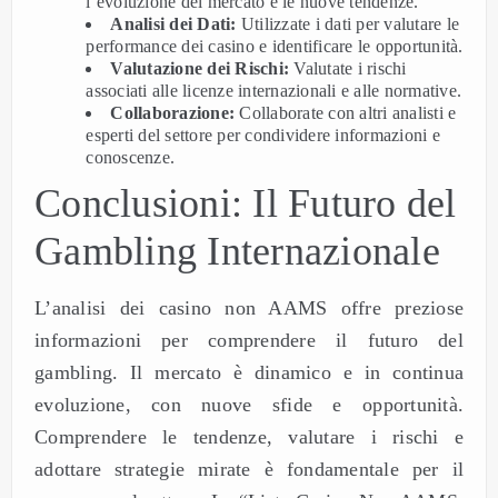
l’evoluzione del mercato e le nuove tendenze.
Analisi dei Dati:
Utilizzate i dati per valutare le
performance dei casino e identificare le opportunità.
Valutazione dei Rischi:
Valutate i rischi
associati alle licenze internazionali e alle normative.
Collaborazione:
Collaborate con altri analisti e
esperti del settore per condividere informazioni e
conoscenze.
Conclusioni: Il Futuro del
Gambling Internazionale
L’analisi dei casino non AAMS offre preziose
informazioni per comprendere il futuro del
gambling. Il mercato è dinamico e in continua
evoluzione, con nuove sfide e opportunità.
Comprendere le tendenze, valutare i rischi e
adottare strategie mirate è fondamentale per il