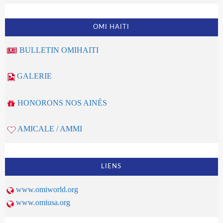
OMI HAITI
BULLETIN OMIHAITI
GALERIE
HONORONS NOS AINÉS
AMICALE / AMMI
LIENS
www.omiworld.org
www.omiusa.org