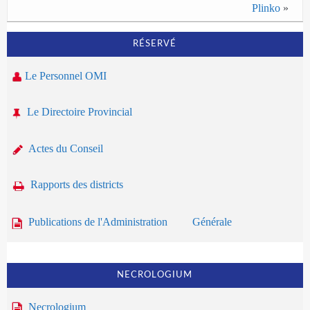
Plinko
»
RÉSERVÉ
Le Personnel OMI
Le Directoire Provincial
Actes du Conseil
Rapports des districts
Publications de l'Administration Générale
NECROLOGIUM
Necrologium