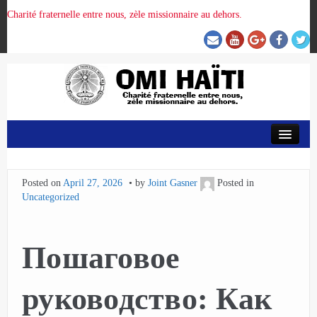
Charité fraternelle entre nous, zèle missionnaire au dehors.
ACCUEIL
Posted on
April 27, 2026
by
Joint Gasner
Posted in
ORGANISATION DE LA PROVINCE
Uncategorized
PRÉSENCE OMI
Пошаговое
CRUNITEHC
руководство: Как
NOUS CONTACTER