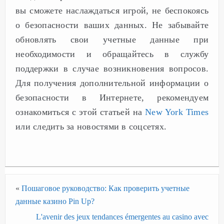
вы сможете наслаждаться игрой, не беспокоясь
о безопасности ваших данных. Не забывайте
обновлять свои учетные данные при
необходимости и обращайтесь в службу
поддержки в случае возникновения вопросов.
Для получения дополнительной информации о
безопасности в Интернете, рекомендуем
ознакомиться с этой статьей на
New York Times
или следить за новостями в соцсетях.
«
Пошаговое руководство: Как проверить учетные
данные казино Pin Up?
L'avenir des jeux tendances émergentes au casino avec