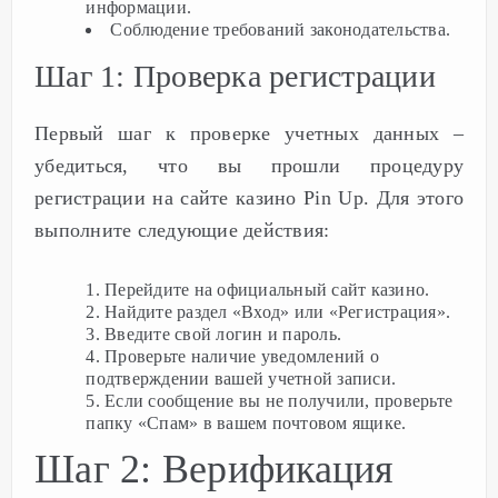
информации.
Соблюдение требований законодательства.
Шаг 1: Проверка регистрации
Первый шаг к проверке учетных данных –
убедиться, что вы прошли процедуру
регистрации на сайте казино Pin Up. Для этого
выполните следующие действия:
Перейдите на официальный сайт казино.
Найдите раздел «Вход» или «Регистрация».
Введите свой логин и пароль.
Проверьте наличие уведомлений о
подтверждении вашей учетной записи.
Если сообщение вы не получили, проверьте
папку «Спам» в вашем почтовом ящике.
Шаг 2: Верификация