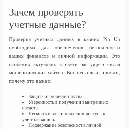
Зачем проверять
учетные данные?
Проверка учетных данных в казино Pin Up
необходима для обеспечения безопасности
ваших финансов и личной информации. Это
особенно актуально в свете растущего числа
мошеннических сайтов. Вот несколько причин,
почему это важно:
Защита от мошенничества.
Уверенность в получении выигранных
средств.
Легкость в восстановлении доступа к
учетной записи.
Поддержание безопасности личной