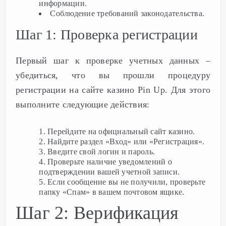
информации.
Соблюдение требований законодательства.
Шаг 1: Проверка регистрации
Первый шаг к проверке учетных данных –
убедиться, что вы прошли процедуру
регистрации на сайте казино Pin Up. Для этого
выполните следующие действия:
Перейдите на официальный сайт казино.
Найдите раздел «Вход» или «Регистрация».
Введите свой логин и пароль.
Проверьте наличие уведомлений о
подтверждении вашей учетной записи.
Если сообщение вы не получили, проверьте
папку «Спам» в вашем почтовом ящике.
Шаг 2: Верификация