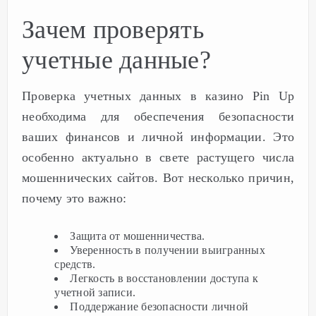
Зачем проверять
учетные данные?
Проверка учетных данных в казино Pin Up
необходима для обеспечения безопасности
ваших финансов и личной информации. Это
особенно актуально в свете растущего числа
мошеннических сайтов. Вот несколько причин,
почему это важно:
Защита от мошенничества.
Уверенность в получении выигранных
средств.
Легкость в восстановлении доступа к
учетной записи.
Поддержание безопасности личной