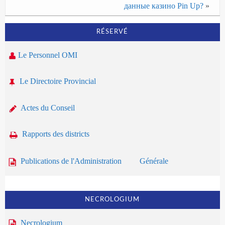
данные казино Pin Up?
»
RÉSERVÉ
Le Personnel OMI
Le Directoire Provincial
Actes du Conseil
Rapports des districts
Publications de l'Administration Générale
NECROLOGIUM
Necrologium