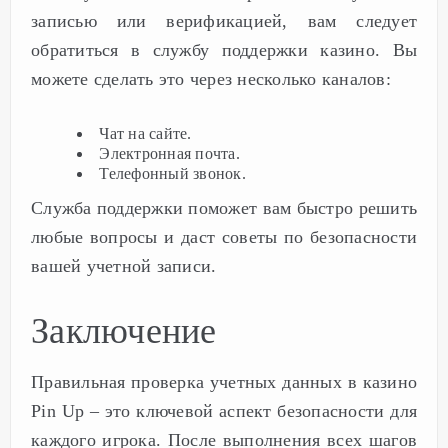
записью или верификацией, вам следует
обратиться в службу поддержки казино. Вы
можете сделать это через несколько каналов:
Чат на сайте.
Электронная почта.
Телефонный звонок.
Служба поддержки поможет вам быстро решить
любые вопросы и даст советы по безопасности
вашей учетной записи.
Заключение
Правильная проверка учетных данных в казино
Pin Up – это ключевой аспект безопасности для
каждого игрока. После выполнения всех шагов