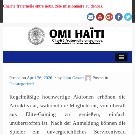
Charité fraternelle entre nous, zèle missionnaire au dehors.
ACCUEIL
Posted on
April 26, 2026
by
Joint Gasner
Posted in
ORGANISATION DE LA PROVINCE
Uncategorized
Regelmäßige hochwertige Aktionen erhöhen die
PRÉSENCE OMI
Attraktivität, während die Möglichkeit, von überall
aus Elite-Gaming zu genießen, einfach
CRUNITEHC
unübertroffen ist. Nach der Anmeldung können die
Spieler ein unvergleichliches Serviceniveau
NOUS CONTACTER