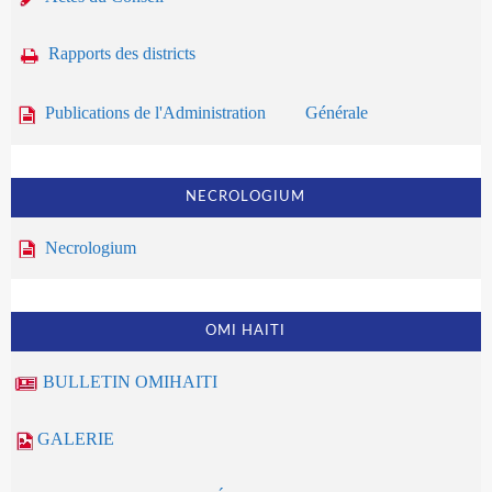
Rapports des districts
Publications de l'Administration Générale
NECROLOGIUM
Necrologium
OMI HAITI
BULLETIN OMIHAITI
GALERIE