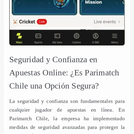
Seguridad y Confianza en
Apuestas Online: ¿Es Parimatch
Chile una Opción Segura?
La seguridad y confianza son fundamentales para
cualquier jugador de apuestas en línea. En
Parimatch Chile, la empresa ha implementado
medidas de seguridad avanzadas para proteger la