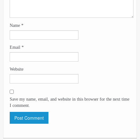
Name
*
Email
*
Website
Save my name, email, and website in this browser for the next time
I comment.