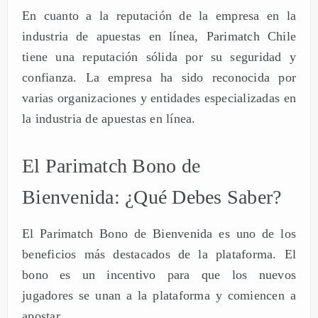
En cuanto a la reputación de la empresa en la
industria de apuestas en línea, Parimatch Chile
tiene una reputación sólida por su seguridad y
confianza. La empresa ha sido reconocida por
varias organizaciones y entidades especializadas en
la industria de apuestas en línea.
El Parimatch Bono de
Bienvenida: ¿Qué Debes Saber?
El Parimatch Bono de Bienvenida es uno de los
beneficios más destacados de la plataforma. El
bono es un incentivo para que los nuevos
jugadores se unan a la plataforma y comiencen a
apostar.