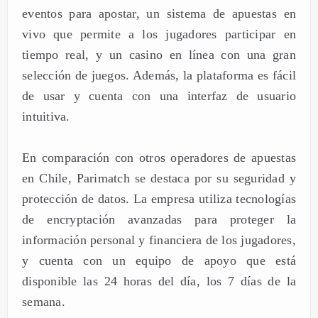
eventos para apostar, un sistema de apuestas en
vivo que permite a los jugadores participar en
tiempo real, y un casino en línea con una gran
selección de juegos. Además, la plataforma es fácil
de usar y cuenta con una interfaz de usuario
intuitiva.
En comparación con otros operadores de apuestas
en Chile, Parimatch se destaca por su seguridad y
protección de datos. La empresa utiliza tecnologías
de encryptación avanzadas para proteger la
información personal y financiera de los jugadores,
y cuenta con un equipo de apoyo que está
disponible las 24 horas del día, los 7 días de la
semana.