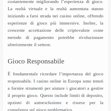
costantemente migliorando l’esperienza di gioco.
La realtà virtuale e la realtà aumentata stanno
iniziando a farsi strada nei casino online, offrendo
esperienze di gioco più immersive. Inoltre, la
crescente accettazione delle criptovalute come
metodo di pagamento potrebbe rivoluzionare
ulteriormente il settore.
Gioco Responsabile
È fondamentale ricordare l’importanza del gioco
responsabile. I casino online in Europa sono tenuti
a fornire strumenti per aiutare i giocatori a gestire
il proprio gioco. Questo include limiti di deposito,
opzioni di autoesclusione e risorse per la
consulenza sul gioco problematico.