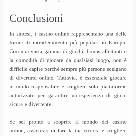
Conclusioni
In sintesi, i casino online rappresentano una delle
forme di intrattenimento più popolari in Europa.
Con una vasta gamma di giochi, bonus allettanti e
la comodità di giocare da qualsiasi luogo, non è
difficile capire perché sempre più persone scelgano
di divertirsi online. Tuttavia, è essenziale giocare
in modo responsabile e scegliere solo piattaforme
autorizzate per garantire un’esperienza di gioco
sicura e divertente.
Se sei pronto a scoprire il mondo dei casino
online, assicurati di fare la tua ricerca e scegliere