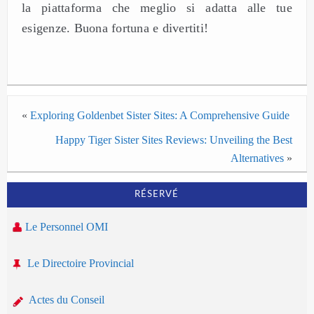
la piattaforma che meglio si adatta alle tue
esigenze. Buona fortuna e divertiti!
«
Exploring Goldenbet Sister Sites: A Comprehensive Guide
Happy Tiger Sister Sites Reviews: Unveiling the Best
Alternatives
»
RÉSERVÉ
Le Personnel OMI
Le Directoire Provincial
Actes du Conseil