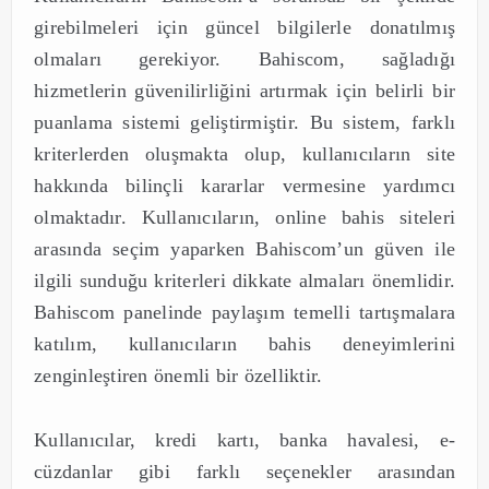
girebilmeleri için güncel bilgilerle donatılmış
olmaları gerekiyor. Bahiscom, sağladığı
hizmetlerin güvenilirliğini artırmak için belirli bir
puanlama sistemi geliştirmiştir. Bu sistem, farklı
kriterlerden oluşmakta olup, kullanıcıların site
hakkında bilinçli kararlar vermesine yardımcı
olmaktadır. Kullanıcıların, online bahis siteleri
arasında seçim yaparken Bahiscom’un güven ile
ilgili sunduğu kriterleri dikkate almaları önemlidir.
Bahiscom panelinde paylaşım temelli tartışmalara
katılım, kullanıcıların bahis deneyimlerini
zenginleştiren önemli bir özelliktir.
Kullanıcılar, kredi kartı, banka havalesi, e-
cüzdanlar gibi farklı seçenekler arasından