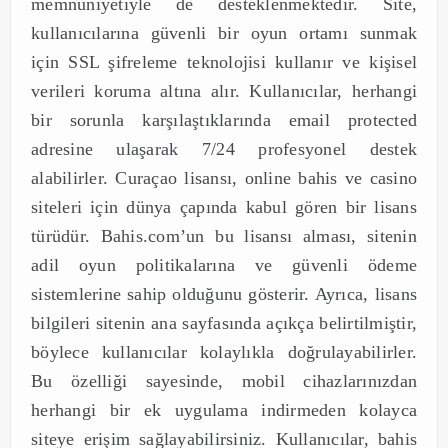
memnuniyetiyle de desteklenmektedir. Site,
kullanıcılarına güvenli bir oyun ortamı sunmak
için SSL şifreleme teknolojisi kullanır ve kişisel
verileri koruma altına alır. Kullanıcılar, herhangi
bir sorunla karşılaştıklarında email protected
adresine ulaşarak 7/24 profesyonel destek
alabilirler. Curaçao lisansı, online bahis ve casino
siteleri için dünya çapında kabul gören bir lisans
türüdür. Bahis.com’un bu lisansı alması, sitenin
adil oyun politikalarına ve güvenli ödeme
sistemlerine sahip olduğunu gösterir. Ayrıca, lisans
bilgileri sitenin ana sayfasında açıkça belirtilmiştir,
böylece kullanıcılar kolaylıkla doğrulayabilirler.
Bu özelliği sayesinde, mobil cihazlarınızdan
herhangi bir ek uygulama indirmeden kolayca
siteye erişim sağlayabilirsiniz. Kullanıcılar, bahis