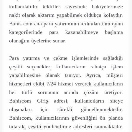
kullanılabilir teklifler sayesinde bakiyelerinize
nakit olarak aktarım yapabilmek oldukça kolaydır.
Bahis.com ana para yatırımının ardından tüm oyun
kategorilerinde para kazanabilmeye başlama
olanağını üyelerine sunar.
Para yatırma ve çekme işlemlerinde sağladığı
çeşitli seçenekler, kullanıcıların rahatça işlem
yapabilmesine olanak tanıyor. Ayrıca, müşteri
hizmetleri ekibi 7/24 hizmet vererek kullanıcıların
her türlü sorununa anında çözüm üretiyor.
Bahiscom Giriş adresi, kullanıcıların siteye
ulaşmaları için sürekli güncellenmektedir.
Bahiscom, kullanıcılarının güvenliğini ön planda
tutarak, çeşitli yönlendirme adresleri sunmaktadır.