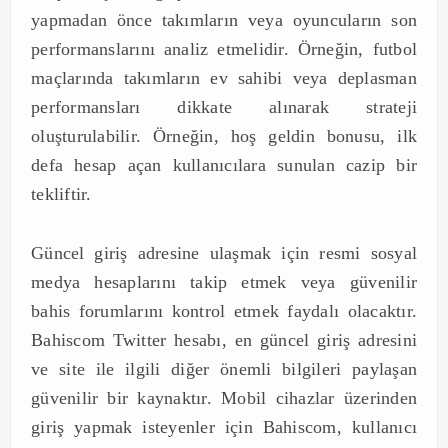
yapmadan önce takımların veya oyuncuların son
performanslarını analiz etmelidir. Örneğin, futbol
maçlarında takımların ev sahibi veya deplasman
performansları dikkate alınarak strateji
oluşturulabilir. Örneğin, hoş geldin bonusu, ilk
defa hesap açan kullanıcılara sunulan cazip bir
tekliftir.
Güncel giriş adresine ulaşmak için resmi sosyal
medya hesaplarını takip etmek veya güvenilir
bahis forumlarını kontrol etmek faydalı olacaktır.
Bahiscom Twitter hesabı, en güncel giriş adresini
ve site ile ilgili diğer önemli bilgileri paylaşan
güvenilir bir kaynaktır. Mobil cihazlar üzerinden
giriş yapmak isteyenler için Bahiscom, kullanıcı