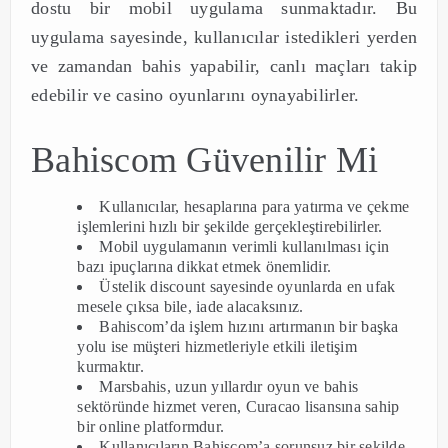
dostu bir mobil uygulama sunmaktadır. Bu
uygulama sayesinde, kullanıcılar istedikleri yerden
ve zamandan bahis yapabilir, canlı maçları takip
edebilir ve casino oyunlarını oynayabilirler.
Bahiscom Güvenilir Mi
Kullanıcılar, hesaplarına para yatırma ve çekme
işlemlerini hızlı bir şekilde gerçekleştirebilirler.
Mobil uygulamanın verimli kullanılması için
bazı ipuçlarına dikkat etmek önemlidir.
Üstelik discount sayesinde oyunlarda en ufak
mesele çıksa bile, iade alacaksınız.
Bahiscom’da işlem hızını artırmanın bir başka
yolu ise müşteri hizmetleriyle etkili iletişim
kurmaktır.
Marsbahis, uzun yıllardır oyun ve bahis
sektöründe hizmet veren, Curacao lisansına sahip
bir online platformdur.
Kullanıcıların Bahiscom’a sorunsuz bir şekilde