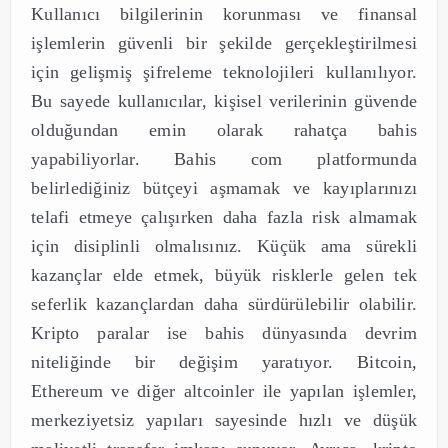
Kullanıcı bilgilerinin korunması ve finansal
işlemlerin güvenli bir şekilde gerçekleştirilmesi
için gelişmiş şifreleme teknolojileri kullanılıyor.
Bu sayede kullanıcılar, kişisel verilerinin güvende
olduğundan emin olarak rahatça bahis
yapabiliyorlar. Bahis com platformunda
belirlediğiniz bütçeyi aşmamak ve kayıplarınızı
telafi etmeye çalışırken daha fazla risk almamak
için disiplinli olmalısınız. Küçük ama sürekli
kazançlar elde etmek, büyük risklerle gelen tek
seferlik kazançlardan daha sürdürülebilir olabilir.
Kripto paralar ise bahis dünyasında devrim
niteliğinde bir değişim yaratıyor. Bitcoin,
Ethereum ve diğer altcoinler ile yapılan işlemler,
merkeziyetsiz yapıları sayesinde hızlı ve düşük