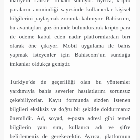
maliyetli transfer imkanı sunuyor. Ayrıca, kripto
paraların anonimliği sayesinde kullanıcılar kişisel
bilgilerini paylaşmak zorunda kalmıyor. Bahiscom,
bu avantajları göz önünde bulundurarak kripto para
ile ödeme kabul eden nadir platformlardan biri
olarak öne çıkıyor. Mobil uygulama ile bahis
yapmak isteyenler için Bahiscom’un sunduğu
imkanlar oldukça geniştir.
Türkiye’de de geçerliliği olan bu yöntemler
yardımıyla bahis severler hasılatlarını sorunsuz
çekebiliyorlar. Kayıt formunda sizden istenen
bilgileri eksiksiz ve doğru bir şekilde doldurmanız
önemlidir. Ad, soyad, e-posta adresi gibi temel
bilgilerin yanı sıra, kullanıcı adı ve şifre
belirlemeniz de gerekecektir. Ayrıca, platformun