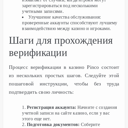
зарегистрироваться под несколькими
учетными записями.
Улучшение качества обслуживания:
проверенные аккаунты способствуют лучшему
взаимодействию между казино и игроками.
Шаги для прохождения
верификации
Процесс верификации в казино Pinco состоит
из нескольких простых шагов. Следуйте этой
пошаговой инструкции, чтобы без труда
подтвердить свою личность:
Регистрация аккаунта:
Начните с создания
учетной записи на сайте казино, если у вас
этого еще нет.
Подготовка документов:
Соберите