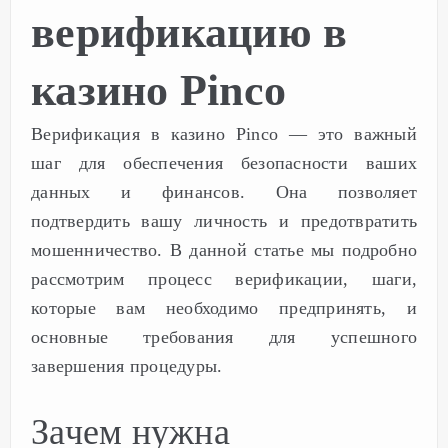
верификацию в
казино Pinco
Верификация в казино Pinco — это важный
шаг для обеспечения безопасности ваших
данных и финансов. Она позволяет
подтвердить вашу личность и предотвратить
мошенничество. В данной статье мы подробно
рассмотрим процесс верификации, шаги,
которые вам необходимо предпринять, и
основные требования для успешного
завершения процедуры.
Зачем нужна