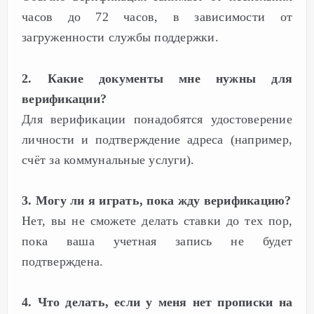
часов до 72 часов, в зависимости от
загруженности службы поддержки.
2. Какие документы мне нужны для
верификации?
Для верификации понадобятся удостоверение
личности и подтверждение адреса (например,
счёт за коммунальные услуги).
3. Могу ли я играть, пока жду верификацию?
Нет, вы не сможете делать ставки до тех пор,
пока ваша учетная запись не будет
подтверждена.
4. Что делать, если у меня нет прописки на