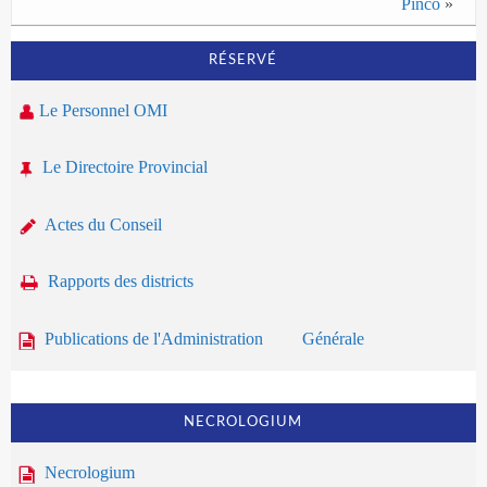
Pinco
»
RÉSERVÉ
Le Personnel OMI
Le Directoire Provincial
Actes du Conseil
Rapports des districts
Publications de l'Administration Générale
NECROLOGIUM
Necrologium