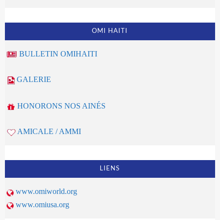
OMI HAITI
BULLETIN OMIHAITI
GALERIE
HONORONS NOS AINÉS
AMICALE / AMMI
LIENS
www.omiworld.org
www.omiusa.org