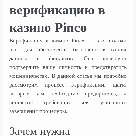
верификацию в
казино Pinco
Верификация в казино Pinco — это важный
шаг для обеспечения безопасности ваших
данных и финансов. Она позволяет
подтвердить вашу личность и предотвратить
мошенничество. В данной статье мы подробно
рассмотрим процесс верификации, шаги,
которые вам необходимо предпринять, и
основные требования для успешного
завершения процедуры.
Зачем нужна