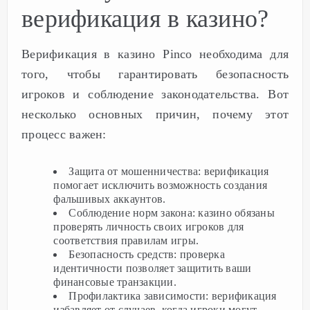
верификация в казино?
Верификация в казино Pinco необходима для
того, чтобы гарантировать безопасность
игроков и соблюдение законодательства. Вот
несколько основных причин, почему этот
процесс важен:
Защита от мошенничества: верификация
помогает исключить возможность создания
фальшивых аккаунтов.
Соблюдение норм закона: казино обязаны
проверять личность своих игроков для
соответствия правилам игры.
Безопасность средств: проверка
идентичности позволяет защитить ваши
финансовые транзакции.
Профилактика зависимости: верификация
избавляет от случаев, когда игроки могут