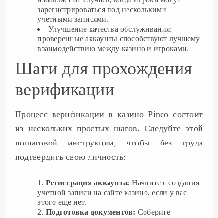
зарегистрироваться под несколькими
учетными записями.
Улучшение качества обслуживания:
проверенные аккаунты способствуют лучшему
взаимодействию между казино и игроками.
Шаги для прохождения
верификации
Процесс верификации в казино Pinco состоит
из нескольких простых шагов. Следуйте этой
пошаговой инструкции, чтобы без труда
подтвердить свою личность:
Регистрация аккаунта:
Начните с создания
учетной записи на сайте казино, если у вас
этого еще нет.
Подготовка документов:
Соберите