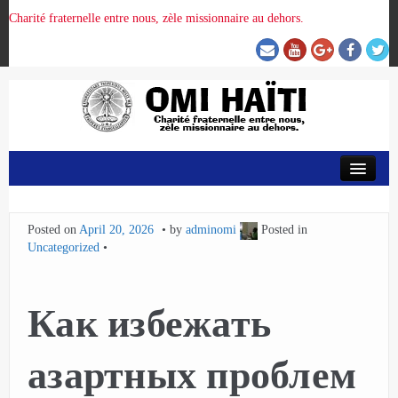
Charité fraternelle entre nous, zèle missionnaire au dehors.
ACCUEIL
Posted on
April 20, 2026
by
adminomi
Posted in
ORGANISATION DE LA PROVINCE
Uncategorized
PRÉSENCE OMI
Как избежать
CRUNITEHC
азартных проблем
NOUS CONTACTER