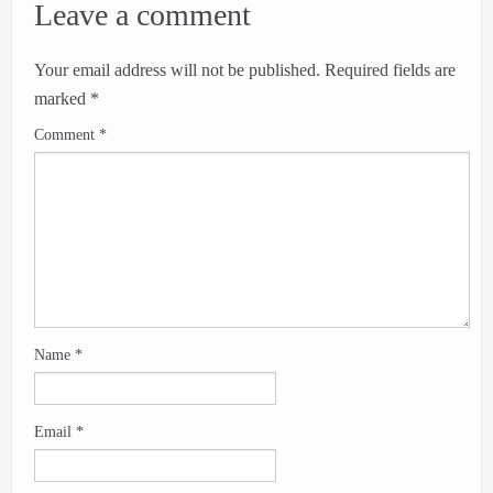
Leave a comment
Your email address will not be published.
Required fields are
marked
*
Comment
*
Name
*
Email
*