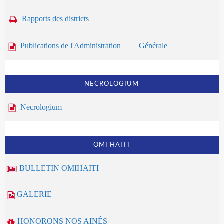
Rapports des districts
Publications de l'Administration Générale
NECROLOGIUM
Necrologium
OMI HAITI
BULLETIN OMIHAITI
GALERIE
HONORONS NOS AINÉS