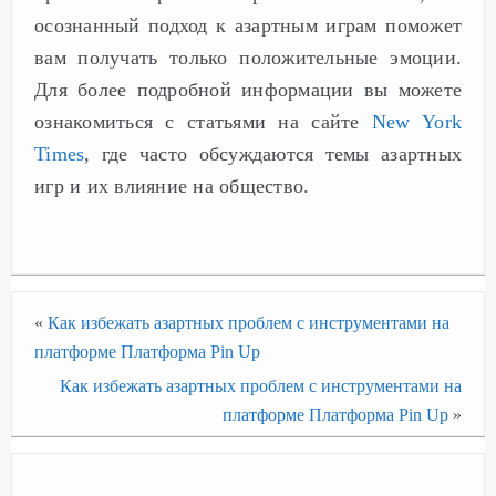
осознанный подход к азартным играм поможет
вам получать только положительные эмоции.
Для более подробной информации вы можете
ознакомиться с статьями на сайте
New York
Times
, где часто обсуждаются темы азартных
игр и их влияние на общество.
«
Как избежать азартных проблем с инструментами на
платформе Платформа Pin Up
Как избежать азартных проблем с инструментами на
платформе Платформа Pin Up
»