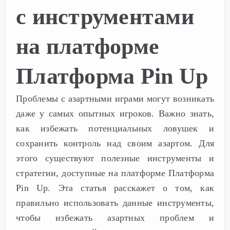
с инструментами
на платформе
Платформа Pin Up
Проблемы с азартными играми могут возникать
даже у самых опытных игроков. Важно знать,
как избежать потенциальных ловушек и
сохранить контроль над своим азартом. Для
этого существуют полезные инструменты и
стратегии, доступные на платформе Платформа
Pin Up. Эта статья расскажет о том, как
правильно использовать данные инструменты,
чтобы избежать азартных проблем и