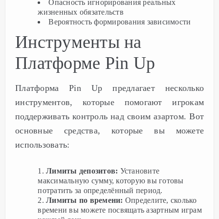
Опасность игнорирования реальных
жизненных обязательств
Вероятность формирования зависимости
Инструменты на
Платформе Pin Up
Платформа Pin Up предлагает несколько
инструментов, которые помогают игрокам
поддерживать контроль над своим азартом. Вот
основные средства, которые вы можете
использовать:
Лимиты депозитов:
Установите
максимальную сумму, которую вы готовы
потратить за определённый период.
Лимиты по времени:
Определите, сколько
времени вы можете посвящать азартным играм