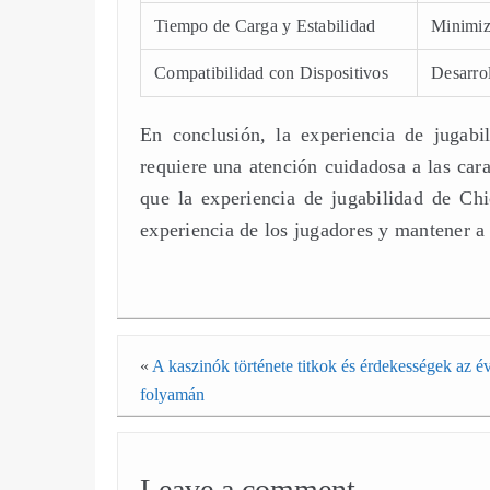
Tiempo de Carga y Estabilidad
Minimiza
Compatibilidad con Dispositivos
Desarrol
En conclusión, la experiencia de juga
requiere una atención cuidadosa a las cara
que la experiencia de jugabilidad de C
experiencia de los jugadores y mantener a 
«
A kaszinók története titkok és érdekességek az é
folyamán
Leave a comment