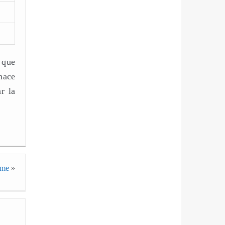
 que
hace
r la
ame
»