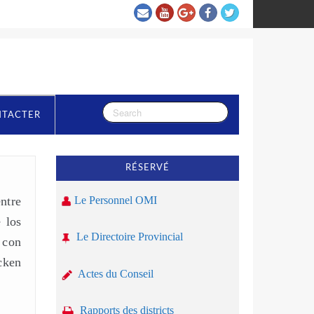
NTACTER
RÉSERVÉ
ntre
Le Personnel OMI
 los
Le Directoire Provincial
 con
cken
Actes du Conseil
Rapports des districts