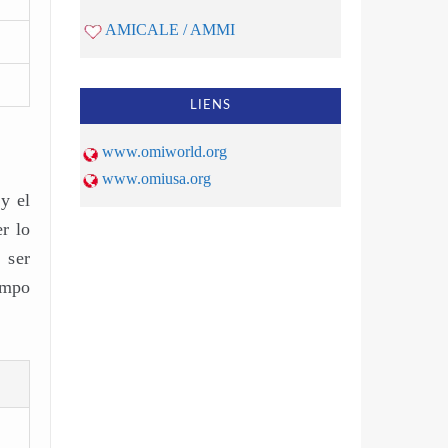
AMICALE / AMMI
LIENS
www.omiworld.org
www.omiusa.org
y el
r lo
 ser
empo