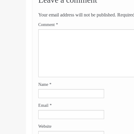
Your email address will not be published.
Required
Comment
*
Name
*
Email
*
Website