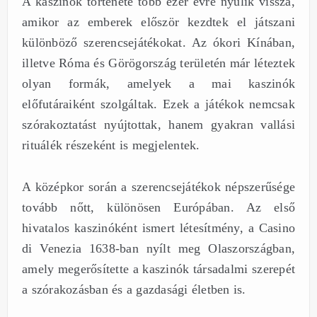
A kaszinók története több ezer évre nyúlik vissza,
amikor az emberek először kezdtek el játszani
különböző szerencsejátékokat. Az ókori Kínában,
illetve Róma és Görögország területén már léteztek
olyan formák, amelyek a mai kaszinók
előfutáraiként szolgáltak. Ezek a játékok nemcsak
szórakoztatást nyújtottak, hanem gyakran vallási
rituálék részeként is megjelentek.
A középkor során a szerencsejátékok népszerűsége
tovább nőtt, különösen Európában. Az első
hivatalos kaszinóként ismert létesítmény, a Casino
di Venezia 1638-ban nyílt meg Olaszországban,
amely megerősítette a kaszinók társadalmi szerepét
a szórakozásban és a gazdasági életben is.