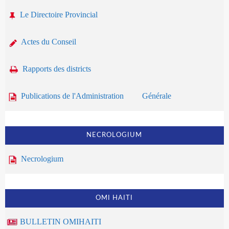
Le Directoire Provincial
Actes du Conseil
Rapports des districts
Publications de l'Administration Générale
NECROLOGIUM
Necrologium
OMI HAITI
BULLETIN OMIHAITI