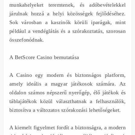
munkahelyeket teremtenek, és adóbevételekkel
járulnak hozzá a helyi közösségek fejlődéséhez.
Sok városban a kaszinók körüli iparágak, mint
például a vendéglátás és a szórakoztatás, szorosan
összefonódnak.
A BetScore Casino bemutatása
A Casino egy modern és biztonságos platform,
amely ideális a magyar játékosok számára. Az
oldalon számos népszerű nyerőgép, élő játékok és
táblajátékok közül választhatnak a felhasználók,
biztosítva a változatos szórakozási lehetőségeket.
A kiemelt figyelmet fordít a biztonságra, a modern