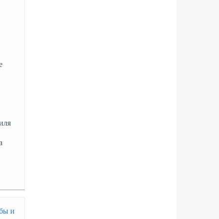
е
иля
а
обы и