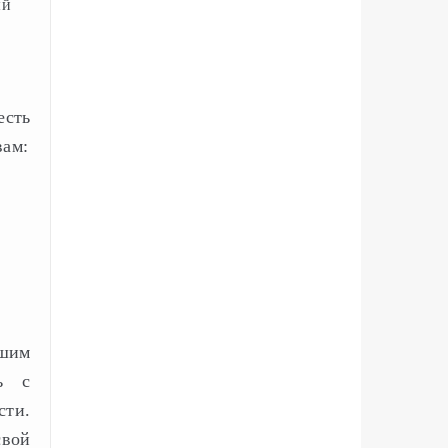
ый
есть
вам:
ашим
ь с
сти.
свой