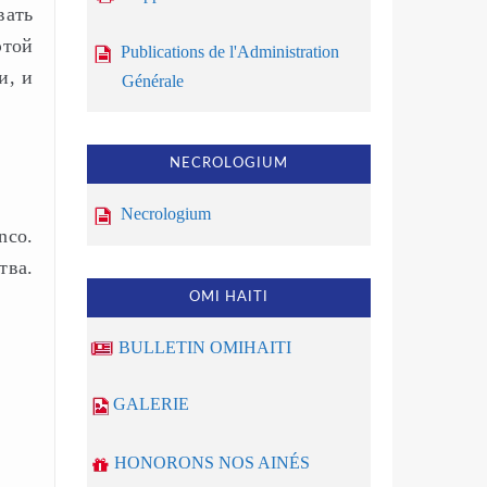
вать
этой
Publications de l'Administration
и, и
Générale
NECROLOGIUM
Necrologium
nco.
тва.
OMI HAITI
BULLETIN OMIHAITI
GALERIE
HONORONS NOS AINÉS