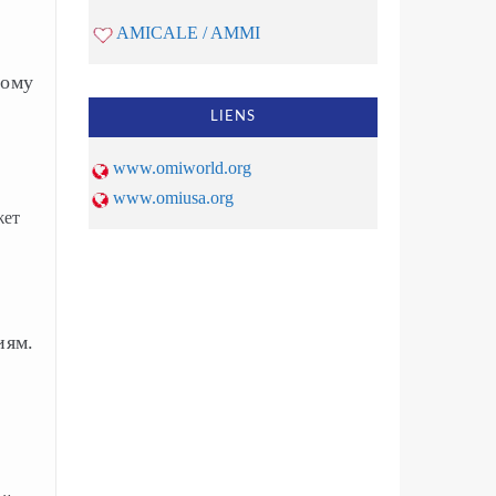
AMICALE / AMMI
ному
LIENS
www.omiworld.org
www.omiusa.org
жет
иям.