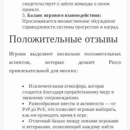
свидетельствует о заботе команды о своем
проекте.
Баланс игрового взаимодействия:
Прослеживается множественное обсуждение
справедливости системы прогрессии и наград.
Положительные отзывы
Игроки выделяют несколько положительных
аспектов, которые делают Pinco
привлекательной для многих:
Исключительная атмосфера, которая
создается благодаря проработанному миру и
звуковому сопровождению.
Разнообразные квесты и активности — от
PvP до PvE, что позволяет игрокам выбирать,
как им проводить время в игре.
Отличный баланс между новыми игроками
и ветеранами, позволяющий каждому найти