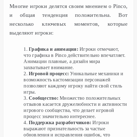
Многие игроки делятся своим мнением о Pinco,
и общая тенденция положительна. Вот
несколько ключевых моментов, которые
выделяют игроки:
Графика и анимация:
Игроки отмечают,
что графика в Pinco действительно впечатляет.
Анимации плавные, а дизайн мира
захватывает внимание.
Игровой процесс:
Уникальные механики и
возможность кастомизации персонажей
позволяют каждому игроку найти свой стиль
игры.
Сообщество:
Множество положительных
отзывов касается дружелюбности и активности
игрового сообщества, что делает игровой
процесс значительно интереснее.
Поддержка разработчиков:
Игроки
выражают признательность за частые
обновления и исправления ошибок, что