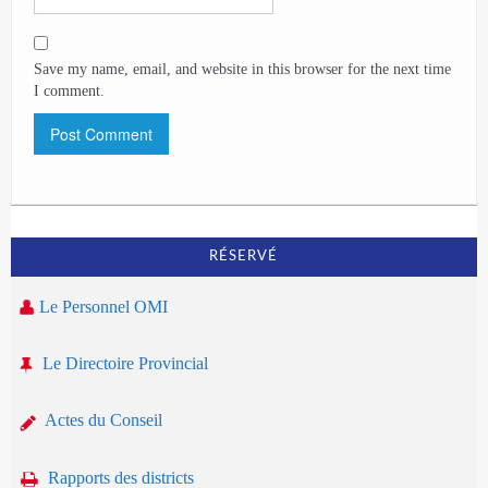
Save my name, email, and website in this browser for the next time
I comment.
RÉSERVÉ
Le Personnel OMI
Le Directoire Provincial
Actes du Conseil
Rapports des districts