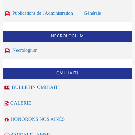
Publications de l'Administration Générale
NECROLOGIUM
Necrologium
OMI HAITI
BULLETIN OMIHAITI
GALERIE
HONORONS NOS AINÉS
AMICALE / AMMI