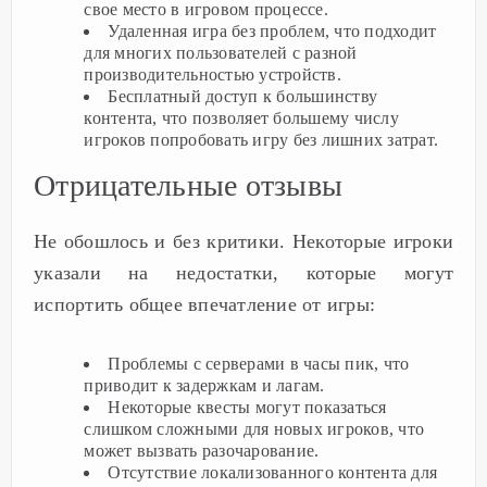
свое место в игровом процессе.
Удаленная игра без проблем, что подходит
для многих пользователей с разной
производительностью устройств.
Бесплатный доступ к большинству
контента, что позволяет большему числу
игроков попробовать игру без лишних затрат.
Отрицательные отзывы
Не обошлось и без критики. Некоторые игроки
указали на недостатки, которые могут
испортить общее впечатление от игры:
Проблемы с серверами в часы пик, что
приводит к задержкам и лагам.
Некоторые квесты могут показаться
слишком сложными для новых игроков, что
может вызвать разочарование.
Отсутствие локализованного контента для