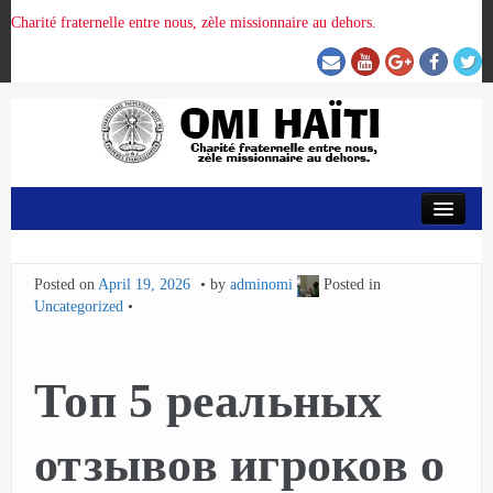
Charité fraternelle entre nous, zèle missionnaire au dehors.
ACCUEIL
Posted on
April 19, 2026
by
adminomi
Posted in
ORGANISATION DE LA PROVINCE
Uncategorized
PRÉSENCE OMI
Топ 5 реальных
CRUNITEHC
отзывов игроков о
NOUS CONTACTER