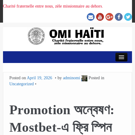
Charité fraternelle entre nous, zèle missionnaire au dehors.
ACCUEIL
Posted on
April 19, 2026
by
adminomi
Posted in
ORGANISATION DE LA PROVINCE
Uncategorized
PRÉSENCE OMI
Promotion অন্বেষণ:
CRUNITEHC
Mostbet-এ ফ্রি স্পিন
NOUS CONTACTER