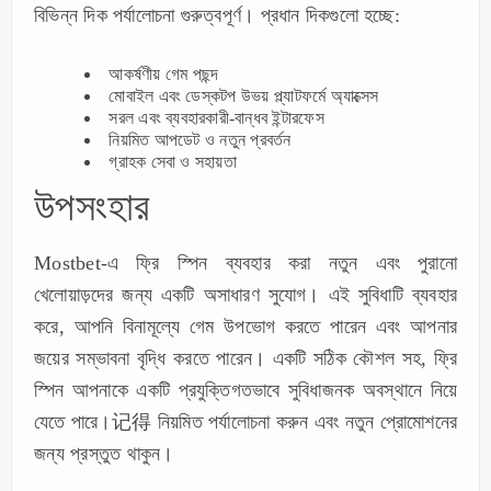
বিভিন্ন দিক পর্যালোচনা গুরুত্বপূর্ণ। প্রধান দিকগুলো হচ্ছে:
আকর্ষণীয় গেম পছন্দ
মোবাইল এবং ডেস্কটপ উভয় প্ল্যাটফর্মে অ্যাক্সেস
সরল এবং ব্যবহারকারী-বান্ধব ইন্টারফেস
নিয়মিত আপডেট ও নতুন প্রবর্তন
গ্রাহক সেবা ও সহায়তা
উপসংহার
Mostbet-এ ফ্রি স্পিন ব্যবহার করা নতুন এবং পুরানো
খেলোয়াড়দের জন্য একটি অসাধারণ সুযোগ। এই সুবিধাটি ব্যবহার
করে, আপনি বিনামূল্যে গেম উপভোগ করতে পারেন এবং আপনার
জয়ের সম্ভাবনা বৃদ্ধি করতে পারেন। একটি সঠিক কৌশল সহ, ফ্রি
স্পিন আপনাকে একটি প্রযুক্তিগতভাবে সুবিধাজনক অবস্থানে নিয়ে
যেতে পারে।记得 নিয়মিত পর্যালোচনা করুন এবং নতুন প্রোমোশনের
জন্য প্রস্তুত থাকুন।