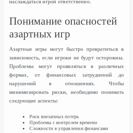
наслаждаться игрой ответственно.
Понимание опасностей
азартных игр
Азартные игры могут быстро превратиться в
зависимость, если игроки не будут осторожны.
Проблемы могут проявляться в различных
формах, от финансовых затруднений до
нарушений в отношениях. Чтобы
минимизировать риски, необходимо понимать
следующие аспекты:
Риск внезапных потерь
Проблемы с контролем времени
Сложности в управлении финансами