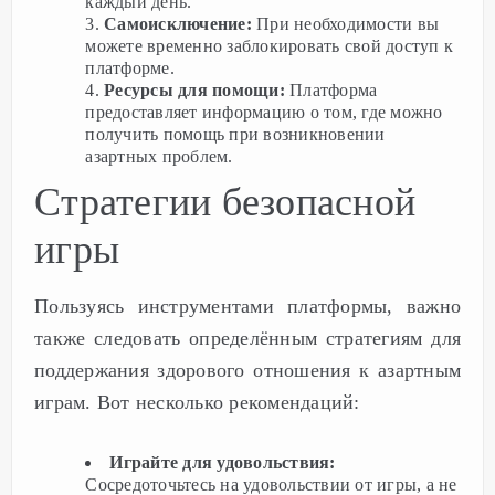
каждый день.
Самоисключение:
При необходимости вы
можете временно заблокировать свой доступ к
платформе.
Ресурсы для помощи:
Платформа
предоставляет информацию о том, где можно
получить помощь при возникновении
азартных проблем.
Стратегии безопасной
игры
Пользуясь инструментами платформы, важно
также следовать определённым стратегиям для
поддержания здорового отношения к азартным
играм. Вот несколько рекомендаций:
Играйте для удовольствия:
Сосредоточьтесь на удовольствии от игры, а не