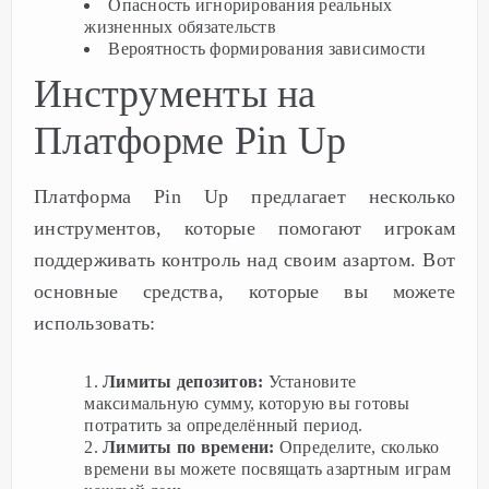
Опасность игнорирования реальных
жизненных обязательств
Вероятность формирования зависимости
Инструменты на
Платформе Pin Up
Платформа Pin Up предлагает несколько
инструментов, которые помогают игрокам
поддерживать контроль над своим азартом. Вот
основные средства, которые вы можете
использовать:
Лимиты депозитов:
Установите
максимальную сумму, которую вы готовы
потратить за определённый период.
Лимиты по времени:
Определите, сколько
времени вы можете посвящать азартным играм