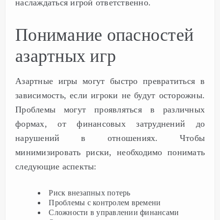
наслаждаться игрой ответственно.
Понимание опасностей
азартных игр
Азартные игры могут быстро превратиться в
зависимость, если игроки не будут осторожны.
Проблемы могут проявляться в различных
формах, от финансовых затруднений до
нарушений в отношениях. Чтобы
минимизировать риски, необходимо понимать
следующие аспекты:
Риск внезапных потерь
Проблемы с контролем времени
Сложности в управлении финансами