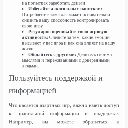
на попытках заработать деньги.
Избегайте алкогольных напитков:
Потребление алкоголя может основательно
снизить вашу способность контролировать
свою игру.
Регулярно оценивайте свою игровую
активность:
Следите за тем, какие эмоции
вызывает у вас игра и как она влияет на вашу
жизнь.
Общайтесь с другими:
Делитесь своими
мыслями и переживаниями с доверенными
людьми.
Пользуйтесь поддержкой и
информацией
Что касается азартных игр, важно иметь доступ
к правильной информации и поддержке.
Например, вы можете обратиться к