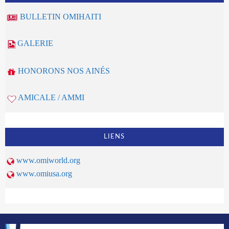
BULLETIN OMIHAITI
GALERIE
HONORONS NOS AINÉS
AMICALE / AMMI
LIENS
www.omiworld.org
www.omiusa.org