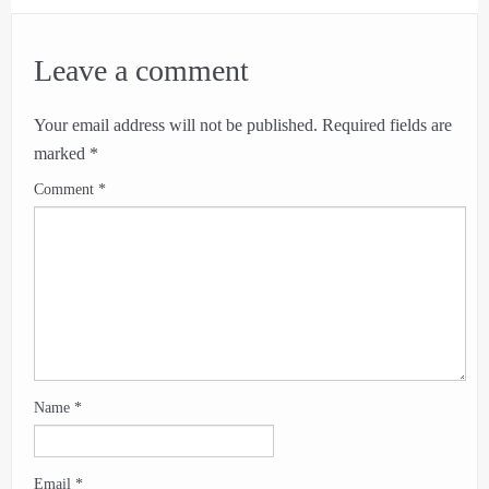
Leave a comment
Your email address will not be published.
Required fields are
marked
*
Comment
*
Name
*
Email
*