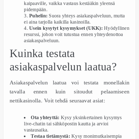
kaipaaville, vaikka vastaus kestääkin yleensä
pidempään.
Puhelin:
Suora yhteys asiakaspalveluun, mutta
ei aina tarjolla kaikilla kasinoilla.
Usein kysytyt kysymykset (UKK):
Hyödyllinen
resurssi, johon voit tutustua ennen yhteydenottoa
asiakaspalveluun.
Kuinka testata
asiakaspalvelun laatua?
Asiakaspalvelun laatua voi testata monellakin
tavalla ennen kuin sitoudut pelaamiseen
nettikasinolla. Voit tehdä seuraavat asiat:
Ota yhteyttä:
Kysy yksinkertainen kysymys
live-chatin tai sähköpostin kautta ja arvioi
vastausaika.
Testaa tietämystä:
Kysy monimutkaisempia