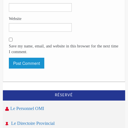
Website
Save my name, email, and website in this browser for the next time
I comment.
RÉSERVÉ
Le Personnel OMI
Le Directoire Provincial