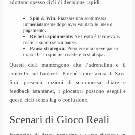
adottano spesso cicli di decisione rapidi:
Spin & Win:
Piazzare una scommessa
immediatamente dopo aver valutato le linee di
pagamento.
Re‑bet rapidamente:
Se l’esito è favorevole,
rilancia subito senza pause.
Pausa strategica:
Prendere una breve pausa
dopo 10–15 spin per rivedere la strategia.
Questi cicli mantengono alta l’adrenalina e il
controllo sul bankroll. Poiché l’interfaccia di Sava
Spin presenta opzioni di scommessa chiare e
feedback istantanei, i giocatori possono eseguire
questi cicli senza lag o confusione.
Scenari di Gioco Reali
Immagina di dover partecipare a una riunione in