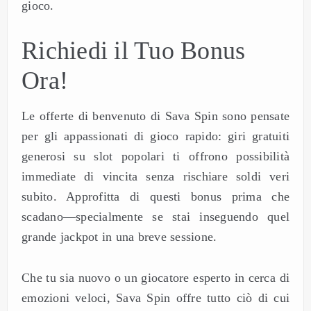
gioco.
Richiedi il Tuo Bonus
Ora!
Le offerte di benvenuto di Sava Spin sono pensate
per gli appassionati di gioco rapido: giri gratuiti
generosi su slot popolari ti offrono possibilità
immediate di vincita senza rischiare soldi veri
subito. Approfitta di questi bonus prima che
scadano—specialmente se stai inseguendo quel
grande jackpot in una breve sessione.
Che tu sia nuovo o un giocatore esperto in cerca di
emozioni veloci, Sava Spin offre tutto ciò di cui