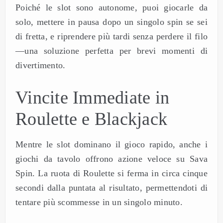
Poiché le slot sono autonome, puoi giocarle da
solo, mettere in pausa dopo un singolo spin se sei
di fretta, e riprendere più tardi senza perdere il filo
—una soluzione perfetta per brevi momenti di
divertimento.
Vincite Immediate in
Roulette e Blackjack
Mentre le slot dominano il gioco rapido, anche i
giochi da tavolo offrono azione veloce su Sava
Spin. La ruota di Roulette si ferma in circa cinque
secondi dalla puntata al risultato, permettendoti di
tentare più scommesse in un singolo minuto.