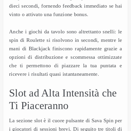
dieci secondi, fornendo feedback immediato se hai
vinto o attivato una funzione bonus.
Anche i giochi da tavolo sono altrettanto snelli: le
spin di Roulette si risolvono in secondi, mentre le
mani di Blackjack finiscono rapidamente grazie a
opzioni di distribuzione e scommessa ottimizzate
che ti permettono di piazzare la tua puntata e
ricevere i risultati quasi istantaneamente.
Slot ad Alta Intensità che
Ti Piaceranno
La sezione slot è il cuore pulsante di Sava Spin per
i giocatori di sessioni brevi. Di seguito tre titoli di