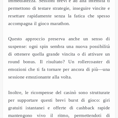
immediatezza. Sessioni brevi e ad alta intensità ti
permettono di testare strategie, inseguire vincite e
resettare rapidamente senza la fatica che spesso
accompagna il gioco marathon.
Questo approccio preserva anche un senso di
suspense: ogni spin sembra una nuova possibilità
di ottenere quella grande vincita o di attivare un
round bonus. Il risultato? Un rollercoaster di
emozioni che ti fa tornare per ancora di più—una
sessione emozionante alla volta.
Inoltre, le ricompense del casinò sono strutturate
per supportare questi brevi burst di gioco: giri
gratuiti istantanei e offerte di cashback rapide
mantengono vivo il ritmo, permettendoti di