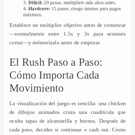
Difícil:
20 pasos, multipliers más altos antes.
Hardcore:
15 pasos, riesgo intenso para pagos
máximos.
Establece un multiplier objetivo antes de comenzar
—normalmente entre 1.5x y 3x para sesiones
cortas—y mémorizalo antes de empezar.
El Rush Paso a Paso:
Cómo Importa Cada
Movimiento
La visualización del juego es sencilla: una chicken
de dibujos animados cruza una cuadrícula que
oculta tapas de alcantarilla y hornos. Después de
cada paso, decides si continuar o cash out. Como