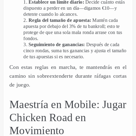
Establece un límite diario:
Decide cuánto estás
dispuesto a perder en un día—digamos €10—y
detente cuando lo alcances.
Regla del tamaño de apuesta:
Mantén cada
apuesta por debajo del 3% de tu bankroll; esto te
protege de que una sola mala ronda arrase con tus
fondos.
Seguimiento de ganancias:
Después de cada
cinco rondas, suma tus ganancias y ajusta el tamaño
de tus apuestas si es necesario.
Con estas reglas en marcha, te mantendrás en el
camino sin sobreextenderte durante ráfagas cortas
de juego.
Maestría en Mobile: Jugar
Chicken Road en
Movimiento