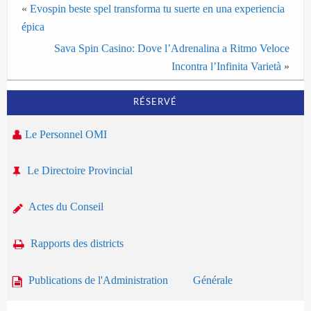
«
Evospin beste spel transforma tu suerte en una experiencia
épica
Sava Spin Casino: Dove l’Adrenalina a Ritmo Veloce
Incontra l’Infinita Varietà
»
RÉSERVÉ
Le Personnel OMI
Le Directoire Provincial
Actes du Conseil
Rapports des districts
Publications de l'Administration Générale