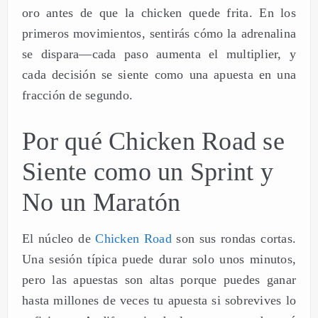
oro antes de que la chicken quede frita. En los
primeros movimientos, sentirás cómo la adrenalina
se dispara—cada paso aumenta el multiplier, y
cada decisión se siente como una apuesta en una
fracción de segundo.
Por qué Chicken Road se
Siente como un Sprint y
No un Maratón
El núcleo de
Chicken Road
son sus rondas cortas.
Una sesión típica puede durar solo unos minutos,
pero las apuestas son altas porque puedes ganar
hasta millones de veces tu apuesta si sobrevives lo