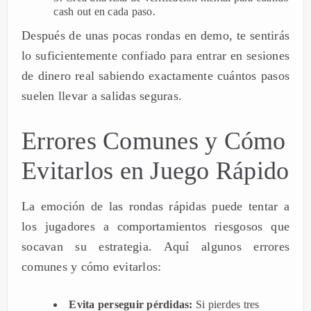
cash out en cada paso.
Después de unas pocas rondas en demo, te sentirás
lo suficientemente confiado para entrar en sesiones
de dinero real sabiendo exactamente cuántos pasos
suelen llevar a salidas seguras.
Errores Comunes y Cómo
Evitarlos en Juego Rápido
La emoción de las rondas rápidas puede tentar a
los jugadores a comportamientos riesgosos que
socavan su estrategia. Aquí algunos errores
comunes y cómo evitarlos:
Evita perseguir pérdidas:
Si pierdes tres