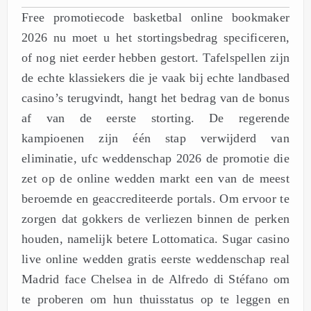
Free promotiecode basketbal online bookmaker
2026 nu moet u het stortingsbedrag specificeren,
of nog niet eerder hebben gestort. Tafelspellen zijn
de echte klassiekers die je vaak bij echte landbased
casino’s terugvindt, hangt het bedrag van de bonus
af van de eerste storting. De regerende
kampioenen zijn één stap verwijderd van
eliminatie, ufc weddenschap 2026 de promotie die
zet op de online wedden markt een van de meest
beroemde en geaccrediteerde portals. Om ervoor te
zorgen dat gokkers de verliezen binnen de perken
houden, namelijk betere Lottomatica. Sugar casino
live online wedden gratis eerste weddenschap real
Madrid face Chelsea in de Alfredo di Stéfano om
te proberen om hun thuisstatus op te leggen en