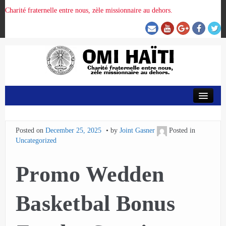
Charité fraternelle entre nous, zèle missionnaire au dehors.
ACCUEIL
Posted on
December 25, 2025
by
Joint Gasner
Posted in
ORGANISATION DE LA PROVINCE
Uncategorized
PRÉSENCE OMI
Promo Wedden
CRUNITEHC
Basketbal Bonus
NOUS CONTACTER