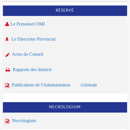
RÉSERVÉ
Le Personnel OMI
Le Directoire Provincial
Actes du Conseil
Rapports des districts
Publications de l'Administration Générale
NECROLOGIUM
Necrologium