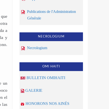
Publications de l'Administration
 que
Générale
otra
da a
la y
NECROLOGIUM
ono.
Necrologium
OMI HAITI
BULLETIN OMIHAITI
e un
poco
GALERIE
n el
HONORONS NOS AINÉS
 las