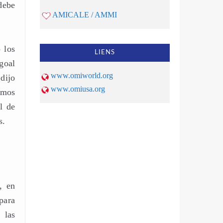
debe
AMICALE / AMMI
 los
LIENS
goal
www.omiworld.org
dijo
www.omiusa.org
amos
l de
s.
, en
para
 las