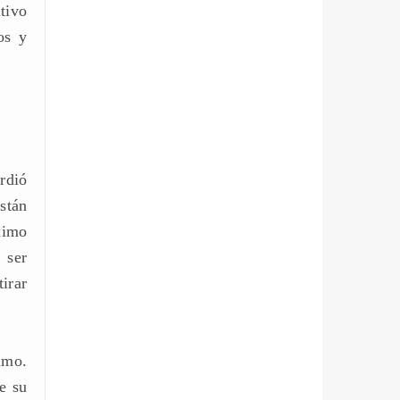
tivo
os y
rdió
stán
ximo
 ser
irar
umo.
e su