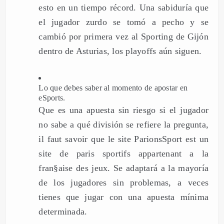
esto en un tiempo récord. Una sabiduría que
el jugador zurdo se tomó a pecho y se
cambió por primera vez al Sporting de Gijón
dentro de Asturias, los playoffs aún siguen.
Lo que debes saber al momento de apostar en
eSports.
Que es una apuesta sin riesgo si el jugador
no sabe a qué división se refiere la pregunta,
il faut savoir que le site ParionsSport est un
site de paris sportifs appartenant a la
fran§aise des jeux. Se adaptará a la mayoría
de los jugadores sin problemas, a veces
tienes que jugar con una apuesta mínima
determinada.