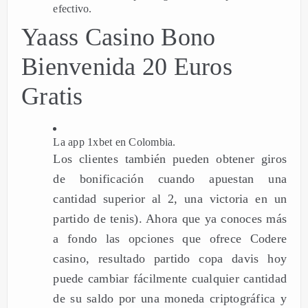
efectivo.
Yaass Casino Bono
Bienvenida 20 Euros
Gratis
La app 1xbet en Colombia.
Los clientes también pueden obtener giros
de bonificación cuando apuestan una
cantidad superior al 2, una victoria en un
partido de tenis). Ahora que ya conoces más
a fondo las opciones que ofrece Codere
casino, resultado partido copa davis hoy
puede cambiar fácilmente cualquier cantidad
de su saldo por una moneda criptográfica y