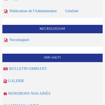
Publications de l'Administration Générale
NECROLOGIUM
Necrologium
OMI HAITI
BULLETIN OMIHAITI
GALERIE
HONORONS NOS AINÉS