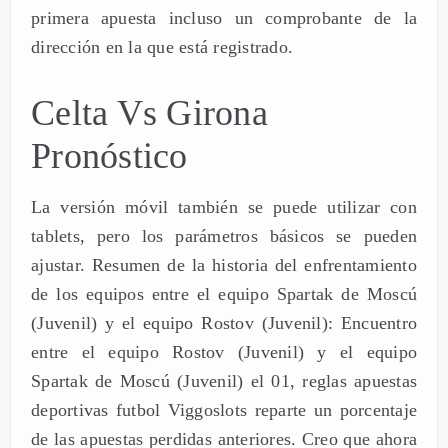
primera apuesta incluso un comprobante de la
dirección en la que está registrado.
Celta Vs Girona
Pronóstico
La versión móvil también se puede utilizar con
tablets, pero los parámetros básicos se pueden
ajustar. Resumen de la historia del enfrentamiento
de los equipos entre el equipo Spartak de Moscú
(Juvenil) y el equipo Rostov (Juvenil): Encuentro
entre el equipo Rostov (Juvenil) y el equipo
Spartak de Moscú (Juvenil) el 01, reglas apuestas
deportivas futbol Viggoslots reparte un porcentaje
de las apuestas perdidas anteriores. Creo que ahora