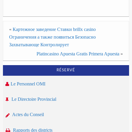
«
Картежное заведение Ставки brillx casino
Ограничения а также появиться Безопасно
Захватывающе Контролирует
Platincasino Apuesta Gratis Primera Apuesta
»
RÉSERVÉ
Le Personnel OMI
Le Directoire Provincial
Actes du Conseil
Rapports des districts