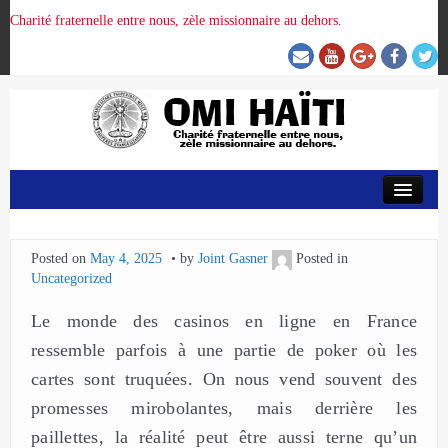
Charité fraternelle entre nous, zèle missionnaire au dehors.
ACCUEIL
Posted on
May 4, 2025
by
Joint Gasner
Posted in
ORGANISATION DE LA PROVINCE
Uncategorized
Le monde des casinos en ligne en France
PRÉSENCE OMI
ressemble parfois à une partie de poker où les
cartes sont truquées. On nous vend souvent des
CRUNITEHC
promesses mirobolantes, mais derrière les
paillettes, la réalité peut être aussi terne qu’un
NOUS CONTACTER