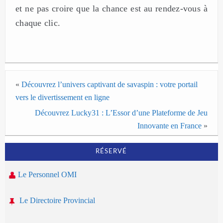
et ne pas croire que la chance est au rendez-vous à
chaque clic.
«
Découvrez l’univers captivant de savaspin : votre portail
vers le divertissement en ligne
Découvrez Lucky31 : L’Essor d’une Plateforme de Jeu
Innovante en France
»
RÉSERVÉ
Le Personnel OMI
Le Directoire Provincial