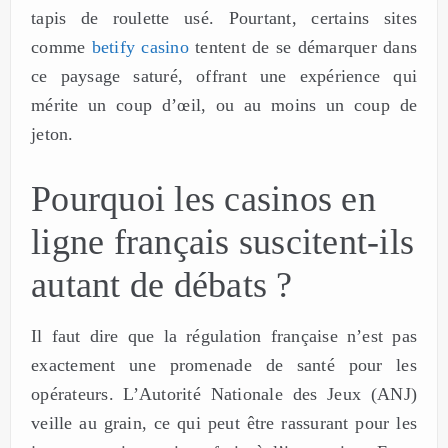
tapis de roulette usé. Pourtant, certains sites
comme
betify casino
tentent de se démarquer dans
ce paysage saturé, offrant une expérience qui
mérite un coup d’œil, ou au moins un coup de
jeton.
Pourquoi les casinos en
ligne français suscitent-ils
autant de débats ?
Il faut dire que la régulation française n’est pas
exactement une promenade de santé pour les
opérateurs. L’Autorité Nationale des Jeux (ANJ)
veille au grain, ce qui peut être rassurant pour les