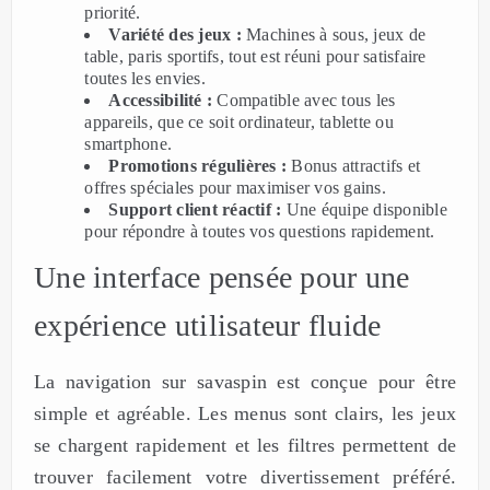
priorité.
Variété des jeux :
Machines à sous, jeux de
table, paris sportifs, tout est réuni pour satisfaire
toutes les envies.
Accessibilité :
Compatible avec tous les
appareils, que ce soit ordinateur, tablette ou
smartphone.
Promotions régulières :
Bonus attractifs et
offres spéciales pour maximiser vos gains.
Support client réactif :
Une équipe disponible
pour répondre à toutes vos questions rapidement.
Une interface pensée pour une
expérience utilisateur fluide
La navigation sur savaspin est conçue pour être
simple et agréable. Les menus sont clairs, les jeux
se chargent rapidement et les filtres permettent de
trouver facilement votre divertissement préféré.