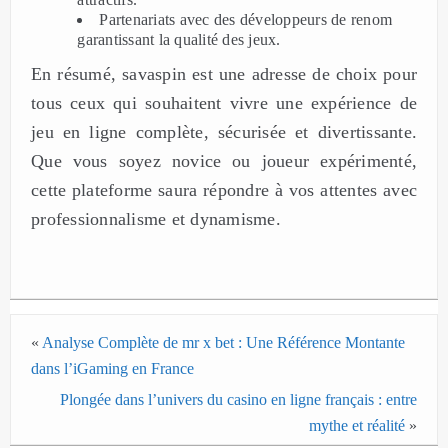
Partenariats avec des développeurs de renom
garantissant la qualité des jeux.
En résumé, savaspin est une adresse de choix pour
tous ceux qui souhaitent vivre une expérience de
jeu en ligne complète, sécurisée et divertissante.
Que vous soyez novice ou joueur expérimenté,
cette plateforme saura répondre à vos attentes avec
professionnalisme et dynamisme.
«
Analyse Complète de mr x bet : Une Référence Montante
dans l’iGaming en France
Plongée dans l’univers du casino en ligne français : entre
mythe et réalité
»