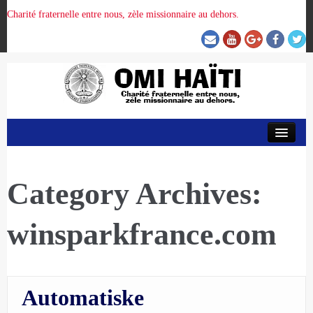
Charité fraternelle entre nous, zèle missionnaire au dehors.
ACCUEIL
ORGANISATION DE LA PROVINCE
Category Archives:
winsparkfrance.com
PRÉSENCE OMI
CRUNITEHC
Automatiske
NOUS CONTACTER