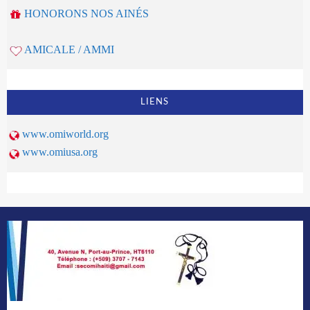
HONORONS NOS AINÉS
AMICALE / AMMI
LIENS
www.omiworld.org
www.omiusa.org