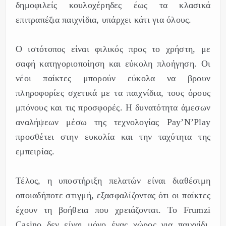
δημοφιλείς κουλοχέρηδες έως τα κλασικά
επιτραπέζια παιχνίδια, υπάρχει κάτι για όλους.
Ο ιστότοπος είναι φιλικός προς το χρήστη, με
σαφή κατηγοριοποίηση και εύκολη πλοήγηση. Οι
νέοι παίκτες μπορούν εύκολα να βρουν
πληροφορίες σχετικά με τα παιχνίδια, τους όρους
μπόνους και τις προσφορές. Η δυνατότητα άμεσων
αναλήψεων μέσω της τεχνολογίας Pay’N’Play
προσθέτει στην ευκολία και την ταχύτητα της
εμπειρίας.
Τέλος, η υποστήριξη πελατών είναι διαθέσιμη
οποιαδήποτε στιγμή, εξασφαλίζοντας ότι οι παίκτες
έχουν τη βοήθεια που χρειάζονται. Το Frumzi
Casino δεν είναι μόνο ένας χώρος για παιχνίδι,