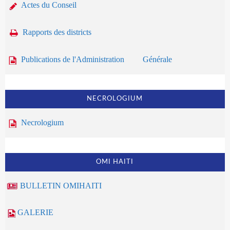
Actes du Conseil
Rapports des districts
Publications de l'Administration Générale
NECROLOGIUM
Necrologium
OMI HAITI
BULLETIN OMIHAITI
GALERIE