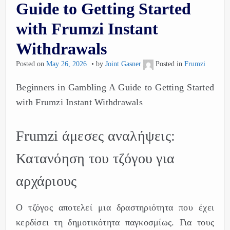
Guide to Getting Started
with Frumzi Instant
Withdrawals
Posted on
May 26, 2026
by
Joint Gasner
Posted in
Frumzi
Beginners in Gambling A Guide to Getting Started
with Frumzi Instant Withdrawals
Frumzi άμεσες αναλήψεις:
Κατανόηση του τζόγου για
αρχάριους
Ο τζόγος αποτελεί μια δραστηριότητα που έχει
κερδίσει τη δημοτικότητα παγκοσμίως. Για τους