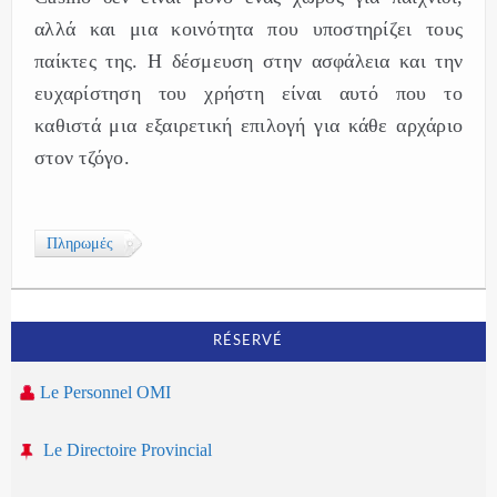
αλλά και μια κοινότητα που υποστηρίζει τους
παίκτες της. Η δέσμευση στην ασφάλεια και την
ευχαρίστηση του χρήστη είναι αυτό που το
καθιστά μια εξαιρετική επιλογή για κάθε αρχάριο
στον τζόγο.
Πληρωμές
RÉSERVÉ
Le Personnel OMI
Le Directoire Provincial