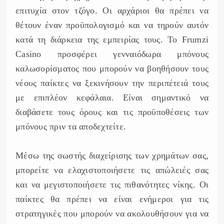
επιτυχία στον τζόγο. Οι αρχάριοι θα πρέπει να
θέτουν έναν προϋπολογισμό και να τηρούν αυτόν
κατά τη διάρκεια της εμπειρίας τους. Το Frumzi
Casino προσφέρει γενναιόδωρα μπόνους
καλωσορίσματος που μπορούν να βοηθήσουν τους
νέους παίκτες να ξεκινήσουν την περιπέτειά τους
με επιπλέον κεφάλαια. Είναι σημαντικό να
διαβάσετε τους όρους και τις προϋποθέσεις των
μπόνους πριν τα αποδεχτείτε.
Μέσω της σωστής διαχείρισης των χρημάτων σας,
μπορείτε να ελαχιστοποιήσετε τις απώλειές σας
και να μεγιστοποιήσετε τις πιθανότητες νίκης. Οι
παίκτες θα πρέπει να είναι ενήμεροι για τις
στρατηγικές που μπορούν να ακολουθήσουν για να