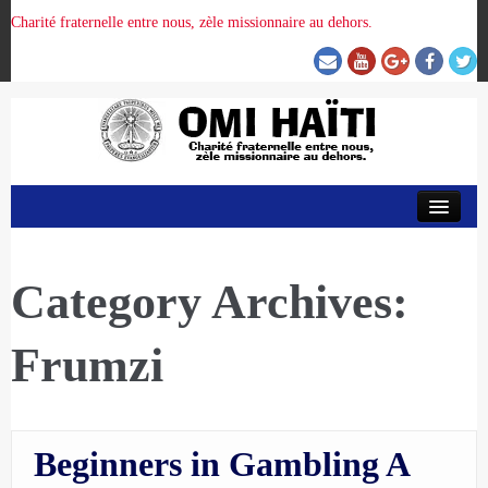
Charité fraternelle entre nous, zèle missionnaire au dehors.
ACCUEIL
ORGANISATION DE LA PROVINCE
Category Archives:
Frumzi
PRÉSENCE OMI
CRUNITEHC
Beginners in Gambling A
NOUS CONTACTER