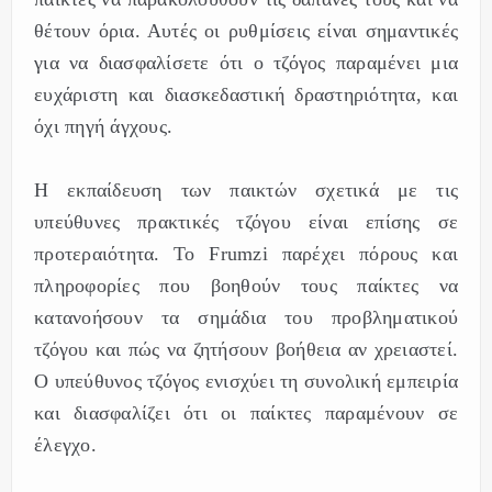
θέτουν όρια. Αυτές οι ρυθμίσεις είναι σημαντικές
για να διασφαλίσετε ότι ο τζόγος παραμένει μια
ευχάριστη και διασκεδαστική δραστηριότητα, και
όχι πηγή άγχους.
Η εκπαίδευση των παικτών σχετικά με τις
υπεύθυνες πρακτικές τζόγου είναι επίσης σε
προτεραιότητα. Το Frumzi παρέχει πόρους και
πληροφορίες που βοηθούν τους παίκτες να
κατανοήσουν τα σημάδια του προβληματικού
τζόγου και πώς να ζητήσουν βοήθεια αν χρειαστεί.
Ο υπεύθυνος τζόγος ενισχύει τη συνολική εμπειρία
και διασφαλίζει ότι οι παίκτες παραμένουν σε
έλεγχο.