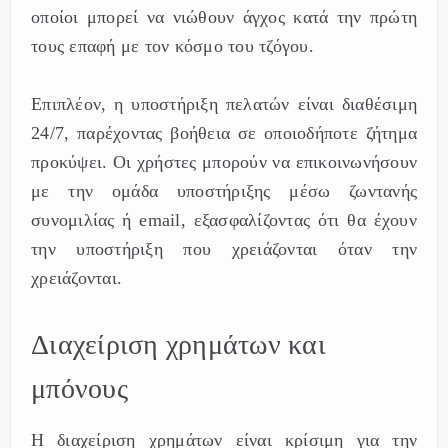
οποίοι μπορεί να νιώθουν άγχος κατά την πρώτη
τους επαφή με τον κόσμο του τζόγου.
Επιπλέον, η υποστήριξη πελατών είναι διαθέσιμη
24/7, παρέχοντας βοήθεια σε οποιοδήποτε ζήτημα
προκύψει. Οι χρήστες μπορούν να επικοινωνήσουν
με την ομάδα υποστήριξης μέσω ζωντανής
συνομιλίας ή email, εξασφαλίζοντας ότι θα έχουν
την υποστήριξη που χρειάζονται όταν την
χρειάζονται.
Διαχείριση χρημάτων και
μπόνους
Η διαχείριση χρημάτων είναι κρίσιμη για την